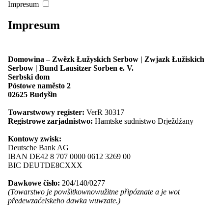
Impresum
Maćica Serbska
Serbske młodźinske towarstwo PAWK
Impresum
Serbske šulske towarstwo
Serbski Sokoł
Serbski kulturny turizm
Spěchowanski kruh za serbsku ludowu
Domowina – Zwězk Łužyskich Serbow | Zwjazk Łužiskich
kulturu
Serbow | Bund Lausitzer Sorben e. V.
Towarstwo Cyrila a Metoda
Serbski dom
SKI Berlin
Póstowe naměsto 2
Towaršnosć za spěchowanje Serbskeho
02625 Budyšin
ludoweho ansambla
Zwjazk serbskich spěwarskich
Towarstwowy register:
VerR 30317
towarstwow
Registrowe zarjadnistwo:
Hamtske sudnistwo Drježdźany
Zwjazk serbskich rjemjeslnikow a
předewzaćelow
Kontowy zwisk:
Zwjazk serbskich studowacych
Deutsche Bank AG
Zwjazk serbskich wuměłcow
IBAN DE42 8 707 0000 0612 3269 00
Župa Jakub Lorenc-Zalěski
BIC DEUTDE8CXXX
Župa Delnja Łužica
Župa "Handrij Zejler"
Dawkowe čisło:
204/140/0277
Župa “Jan Arnošt Smoler”
(Towarstwo je powšitkownowužitne připóznate a je wot
Župa "Michał Hórnik" Kamjenc
předewzaćelskeho dawka wuwzate.)
Asociěrowane čłonske towarstwa
Wjednistwo a gremije