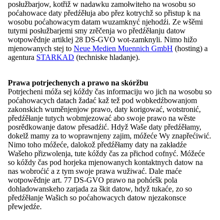
posłužbarjow, kotřiž w nadawku zamołwiteho na wosobu so
poćahowace daty předźěłuja abo přez kotrychž so přistup k na
wosobu poćahowacym datam wuzamknyć njehodźi. Ze wšěmi
Nowosće
tutymi posłužbarjemi smy zrěčenja wo předźěłanju datow
Stawizny
wotpowědnje artiklej 28 DS-GVO wot-zamknyli. Nimo hižo
Župy a čłonske towarstwa
mjenowanych stej to
Neue Medien Muennich GmbH
(hosting) a
Kontakt
agentura
STARKAD
(techniske hladanje).
Meni
začinić
Prawa potrjechenych a prawo na skóržbu
Start
Potrjecheni móža sej kóždy čas informaciju wo jich na wosobu so
Nowosće
poćahowacych datach žadać kaž tež pod wobkedźbowanjom
Přehlad: Nowosće
zakonskich wuměnjenjow prawo, daty korigować, wotstronić,
Zarjadowanja
předźěłanje tutych wobmjezować abo swoje prawo na wěste
Wupisanje dźěłowych městnow
posrědkowanje datow přesadźić. Hdyž Waše daty předźěłamy,
Nowinarstwo
dokelž mamy za to woprawnjeny zajim, móžeće Wy znapřećiwić.
Domowina
Nimo toho móžeće, dalokož předźěłamy daty na zakładźe
Přehlad: Domowina
Wašeho přizwolenja, tute kóždy čas za přichod cofnyć. Móžeće
Stawizny
so kóždy čas pod horjeka mjenowanych kontaktnych datow na
Program
nas wobroćić a z tym swoje prawa wužiwać. Dale maće
Čłonstwo
wotpowědnje art. 77 DS-GVO prawo na pohóršk pola
Přehlad: Čłonstwo
dohladowanskeho zarjada za škit datow, hdyž tukaće, zo so
Naša struktura
předźěłanje Wašich so poćahowacych datow njezakonsce
Z čłonom/čłonku być
přewjedźe.
Župy a čłonske towarstwa
Přehlad: Župy a čłonske towarstwa