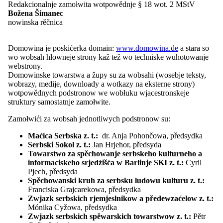
EUROPEADA
Redakcionalnje zamołwita wotpowědnje § 18 wot. 2 MStV
Mjezynarodny folklorny festiwal ŁUŽICA -
Božena Šimanec
ŁUŽYCA - LAUSITZ
nowinska rěčnica
Počesćenja
Přehlad: Počesćenja
Myto Domowiny
Domowina je poskićerka domain:
www.domowina.de
a stara so
Myto za hospodarstwo
wo wobsah hłowneje strony kaž tež wo techniske wuhotowanje
Serbski dudak
webstrony.
Wo Serbach
Domowinske towarstwa a župy su za wobsahi (wosebje teksty,
Přehlad: Wo Serbach
wobrazy, medije, downloady a wotkazy na eksterne strony)
Stawizny
wotpowědnych podstronow we wobłuku wjacestronskeje
Serbska rěč
struktury samostatnje zamołwite.
Imaterielne kulturne herbstwo
Prawniske zakłady
Zamołwići za wobsah jednotliwych podstronow su:
Serbske lipowe łopješko
Maćica Serbska z. t.:
dr. Anja Pohončowa, předsydka
Naprašowanje Łužiski monitor
Serbski Sokoł z. t.:
Jan Hrjehor, předsyda
Informacije a materialije
Towarstwo za spěchowanje serbskeho kulturneho a
Přehlad: Informacije a materialije
informaciskeho srjedźišća w Barlinje SKI z. t.:
Cyril
Adresy a resursy
Pjech, předsyda
Přełožowanje
Spěchowanski kruh za serbsku ludowu kulturu z. t.:
Dokumenty a medije
Franciska Grajcarekowa, předsydka
Publikacije
Zwjazk serbskich rjemjeslnikow a předewzaćelow z. t.:
Nowinarstwo
Mónika Cyžowa, předsydka
Přehlad: Nowinarstwo
Zwjazk serbskich spěwarskich towarstwow z. t.:
Pětr
Zdźělenki medijam