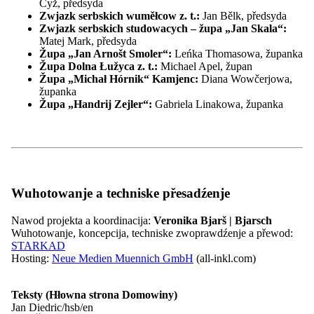
Cyž, předsyda
Kontakt
Zwjazk serbskich wuměłcow z. t.:
Jan Bělk, předsyda
Zwjazk serbskich studowacych – župa „Jan Skala“:
Matej Mark, předsyda
Župa „Jan Arnošt Smoler“:
Leńka Thomasowa, županka
kontrast
Župa Dolna Łužyca z. t.:
Michael Apel, župan
pismo
Župa „Michał Hórnik“ Kamjenc:
Diana Wowčerjowa,
Lochka rěč
županka
Župa „Handrij Zejler“:
Gabriela Linakowa, županka
kontrast
pismo
Lochka rěč
Wuhotowanje a techniske přesadźenje
Nawod projekta a koordinacija:
Veronika Bjarš | Bjarsch
Wuhotowanje, koncepcija, techniske zwoprawdźenje a přewod:
STARKAD
Hosting:
Neue Medien Muennich GmbH
(all-inkl.com)
Wo nas
Teksty (Hłowna strona Domowiny)
Domowina je rěčnica wšitkich Serbow. Hižo dlěje hač sto lět, wot
Jan Diedric/hsb/en
1912, zasadźujemy so za prawa serbskeho ludu, za rěč a kulturu.