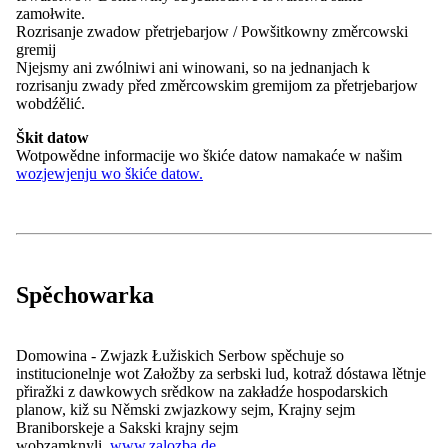
Čitaj dale
zamołwite.
Rozrisanje zwadow přetrjebarjow / Powšitkowny změrcowski
gremij
Stawizny
Njejsmy ani zwólniwi ani winowani, so na jednanjach k
rozrisanju zwady před změrcowskim gremijom za přetrjebarjow
wobdźělić.
Towarstwa a zwjazki
Škit datow
Wotpowědne informacije wo škiće datow namakaće w našim
wozjewjenju wo škiće datow.
Kontakt
Kontakt
Spěchowarka
Nowosće
Zarjadowanja
Nowinarstwo
Domowina - Zwjazk Łužiskich Serbow spěchuje so
institucionelnje wot Załožby za serbski lud, kotraž dóstawa lětnje
info@domowina.de
přiražki z dawkowych srědkow na zakładźe hospodarskich
Wokolnik:
planow, kiž su Němski zwjazkowy sejm, Krajny sejm
Přizjew so
Braniborskeje a Sakski krajny sejm
Spěchowarka:
wobzamknyli.
www.zalozba.de