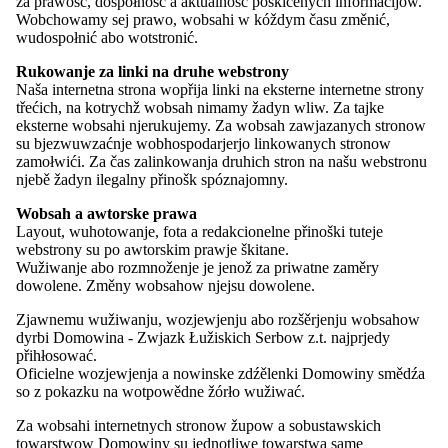
za prawosć, dospołnosć a aktualnosć poskićenych informacijow.
towarstwow.
Wobchowamy sej prawo, wobsahi w kóždym času změnić,
wudospołnić abo wotstronić.
Našej hłownej sydle stej Serbski dom na Póstowym naměsće w
Budyšinje a Serbski dom w Choćebuzu. Wosebje wažne je nam, zo
Rukowanje za linki na druhe webstrony
smy we wšěch regionach zakótwjeni - tuž mamy dalše běrowy w
Naša internetna strona wopřija linki na eksterne internetne strony
Chrósćicach, Dešnje, Wojerecach, Přiwćicach, Radworju, Slepom a
třećich, na kotrychž wobsah nimamy žadyn wliw. Za tajke
Delnim Wujězdźe.
eksterne wobsahi njerukujemy. Za wobsah zawjazanych stronow
su bjezwuwzaćnje wobhospodarjerjo linkowanych stronow
Čitaj dale
mjenje
zamołwići. Za čas zalinkowanja druhich stron na našu webstronu
njebě žadyn ilegalny přinošk spóznajomny.
#smyserbja
Wobsah a awtorske prawa
Layout, wuhotowanje, fota a redakcionelne přinoški tuteje
Zo by tutón element wotčinił, dyrbiš slědowacej kategoriji
webstrony su po awtorskim prawje škitane.
cookiejow přihłosować: External Media.
Wužiwanje abo rozmnoženje je jenož za priwatne zaměry
dowolene. Změny wobsahow njejsu dowolene.
Začitaj cookieje kategorije External Media
Zjawnemu wužiwanju, wozjewjenju abo rozšěrjenju wobsahow
Što woznamjenja, być Serbowka abo Serb?
dyrbi Domowina - Zwjazk Łužiskich Serbow z.t. najprjedy
přihłosować.
Krótki film znazornja rěč, identitu a zhromadnosć. Tu zhoniće, što je
Oficielne wozjewjenja a nowinske zdźělenki Domowiny smědźa
nam wažne: serbsku rěč a kulturu nadal zdźeržeć a zwjazanosć
so z pokazku na wotpowědne žórło wužiwać.
skrućić.
Za wobsahi internetnych stronow župow a sobustawskich
towarstwow Domowiny su jednotliwe towarstwa same