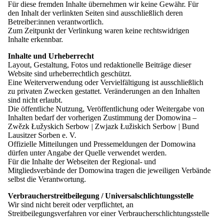
Pressemitteilungen
Für diese fremden Inhalte übernehmen wir keine Gewähr. Für
Adresse, Browsertyp und Browserversion, verwen-detes
Kontakt
den Inhalt der verlinkten Seiten sind ausschließlich deren
Betriebssystem, Referrer-URL, Hostname des zugreifenden
Betreiber:innen verantwortlich.
Rechners sowie Datum und Uhrzeit der Anfrage. Die
Zum Zeitpunkt der Verlinkung waren keine rechtswidrigen
Verarbeitung der personenbezogenen Daten erfolgt zur
Inhalte erkennbar.
Bereitstellung der Internetseite (Art. 6 Abs. 1 Satz 1 lit. b) DS-
GVO) sowie zur Gewährleistung der Sicherheit unserer
Kontrast
Inhalte und Urheberrecht
informationstechnischen Systeme (Art. 6 Abs. 1 Satz 1 lit. c) DS-
Schrift
Layout, Gestaltung, Fotos und redaktionelle Beiträge dieser
GVO i.V.m. Art. 32 DS-GVO). Die Logfiles werden spätestens
Leichte Sprache
Website sind urheberrechtlich geschützt.
nach 7 Tagen gelöscht.
Eine Weiterverwendung oder Vervielfältigung ist ausschließlich
zu privaten Zwecken gestattet. Veränderungen an den Inhalten
Verwendung von Cookies
sind nicht erlaubt.
Wir verwenden auf unserer Internetseite Cookies. Mittels eines
Die öffentliche Nutzung, Veröffentlichung oder Weitergabe von
Cookies können die Informationen und Angebote auf unserer
Inhalten bedarf der vorherigen Zustimmung der Domowina –
Internetseite im Sinne des Benutzers optimiert werden. Cookies
Kontrast
Zwězk Łužyskich Serbow | Zwjazk Łužiskich Serbow | Bund
ermöglichen uns die Benutzer unserer Inter-netseite
Schrift
Lausitzer Sorben e. V.
wiederzuerkennen. Zweck dieser Wiedererkennung ist es, den
Leichte Sprache
Offizielle Mitteilungen und Pressemeldungen der Domowina
Nutzern die Verwendung unserer Internet-seite zu erleichtern.
dürfen unter Angabe der Quelle verwendet werden.
Cookies kommen auf unserer Internetseite im Zusammenhang mit
Für die Inhalte der Webseiten der Regional- und
folgenden Diensten zum Einsatz:
Mitgliedsverbände der Domowina tragen die jeweiligen Verbände
22.08.26
selbst die Verantwortung.
Matomo – Nutzungsanalyse
Veranstaltung
Innerhalb unserer Internetseite nutzen wir mit Ihrer
Verbraucherstreitbeilegung / Universalschlichtungsstelle
Einwilligung gemäß § 25 Abs. 1 TDDDG i. V. m. Art. 4
Exkursion nach Welzow und Senftenberg
Wir sind nicht bereit oder verpflichtet, an
Nr. 11, Art. 7 DS-GVO den Webanalysedienst Matomo zur
Streitbeilegungsverfahren vor einer Verbraucherschlichtungsstelle
statistischen Auswertung der Nutzung unserer In-