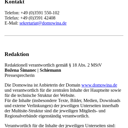
Kontakt
Telefon: +49 (0)3591 550-102
Aktuelles
Telefax: +49 (0)3591 42408
Geschichte
E-Mail:
sekretariat@domowina.de
Regionalverbände und Mitgliedsvereine
Kontakt
Menü
schließen
Start
Redaktion
Aktuelles
Übersicht: Aktuelles
Redaktionell verantwortlich gemäß § 18 Abs. 2 MStV
Veranstaltungen
Božena Šimanec | Schiemann
Stellenangebote
Pressesprecherin
Presse
Domowina
Die Domowina ist Anbieterin der Domain
www.domowina.de
Übersicht: Domowina
und verantwortlich für die zentralen Inhalte der Hauptseite sowie
Geschichte
für die technische Struktur der Website.
Programm
Für die Inhalte (insbesondere Texte, Bilder, Medien, Downloads
Mitglieder
und externe Verlinkungen) der jeweiligen Unterseiten innerhalb
Übersicht: Mitglieder
der Multisite-Struktur sind die jeweiligen Mitglieds- und
Unsere Struktur
Regionalverbände eigenständig verantwortlich.
Mitglied werden
Regionalverbände und Mitgliedsvereine
Verantwortlich für die Inhalte der jeweiligen Unterseiten sind:
Übersicht: Regionalverbände und