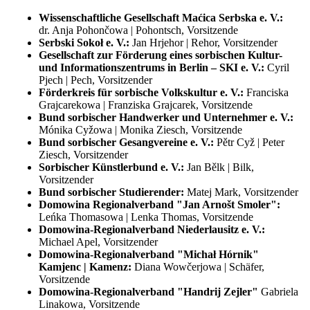
Mitgliedsvereine
Wissenschaftliche Gesellschaft Maćica Serbska e. V.:
Wissenschaftliche Gesellschaft Maćica
dr. Anja Pohončowa | Pohontsch, Vorsitzende
Serbska
Serbski Sokoł e. V.:
Jan Hrjehor | Rehor, Vorsitzender
Sorbischer Jugendverein „PAWK“
Gesellschaft zur Förderung eines sorbischen Kultur-
Sorbischer Schulverein
und Informationszentrums in Berlin – SKI e. V.:
Cyril
Dazu gehören essenzielle Cookies, die für den Betrieb der Seite
Serbski Sokoł
Pjech | Pech, Vorsitzender
notwendig sind, sowie solche, die ausschließlich zu anonymen
Sorbischer Kulturtourismus
Förderkreis für sorbische Volkskultur e. V.:
Franciska
Statistikzwecken, für Komfort-Einstellungen oder zur Anzeige
Förderkreis für sorbische Volkskultur
Grajcarekowa | Franziska Grajcarek, Vorsitzende
personalisierter Inhalte genutzt werden. Sie können selbst
Cyrill-Methodius-Verein
Bund sorbischer Handwerker und Unternehmer e. V.:
entscheiden, welche Kategorien Sie zulassen möchten. Bitte
SKI Berlin
Mónika Cyžowa | Monika Ziesch, Vorsitzende
beachten Sie, dass je nach gewählten Einstellungen eventuell
Gesellschaft zur Förderung des Sorbischen
Bund sorbischer Gesangvereine e. V.:
Pětr Cyž | Peter
nicht alle Funktionen der Website verfügbar sind.
National-Ensembles
Ziesch, Vorsitzender
Bund sorbischer Gesangvereine
Sorbischer Künstlerbund e. V.:
Jan Bělk | Bilk,
Notwendige cookies
Bund sorbischer Handwerker und
Vorsitzender
Statistik-Cookies
Unternehmer
Bund sorbischer Studierender:
Matej Mark, Vorsitzender
Bund sorbischer Studierender
Domowina Regionalverband "Jan Arnošt Smoler":
Optionen aktivieren/deaktivieren
Einstellungen speichern
Sorbischer Künstlerbund
Leńka Thomasowa | Lenka Thomas, Vorsitzende
Datenschutzerklärung
Regionalverband Jakub Lorenc-Zalěski
Domowina-Regionalverband Niederlausitz e. V.:
Regionalverband Niederlausitz
Michael Apel, Vorsitzender
Regionalverband "Handrij Zejler"
Datenschutzinformation
Domowina-Regionalverband "Michał Hórnik"
Regionalverband “Jan Arnošt Smoler”
Kamjenc | Kamenz:
Diana Wowčerjowa | Schäfer,
Regionalverband "Michał Hórnik"
Vorsitzende
Kamenz
Domowina-Regionalverband "Handrij Zejler"
Gabriela
Assoziierte Mitglieder
Mit den folgenden Datenschutzinformationen erläutern wir als
Linakowa, Vorsitzende