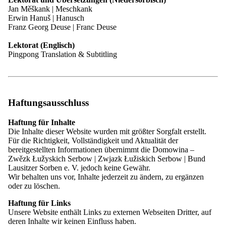
Erbe der Lausitz
Jan Měškank | Meschkank
EUROPEADA
Telefon: +49 (0)3591 550-102
Erwin Hanuš | Hanusch
Internationales Folklorefestival ŁUŽICA -
Telefax: +49 (0)3591 42408
Franz Georg Deuse | Franc Deuse
ŁUŽYCA - LAUSITZ
E-Mail:
sekretariat@domowina.de
Auszeichnungen
Lektorat (Englisch)
Übersicht: Auszeichnungen
Pingpong Translation & Subtitling
Preis der Domowina
Sorbischer Wirtschaftspreis
Datenschutzbeauftragter
Serbski Dudak
Die Lausitzer Sorben
Dresdner Institut für Datenschutz
Übersicht: Die Lausitzer Sorben
Hospitalstraße 4
Geschichte
Haftungsausschluss
01097 Dresden
Die sorbische Sprache
Immaterielles Kulturerbe
Haftung für Inhalte
Telefon: 0351 6557720
Rechte der Sorben
Die Inhalte dieser Website wurden mit größter Sorgfalt erstellt.
Telefax: 0351 65577222
Das sorbische Lindenblatt
Für die Richtigkeit, Vollständigkeit und Aktualität der
E-Mail:
zentrale@dids.de
Umfrage Lausitz-Monitor
bereitgestellten Informationen übernimmt die Domowina –
Wissen und Materialien
Zwězk Łužyskich Serbow | Zwjazk Łužiskich Serbow | Bund
Übersicht: Wissen und Materialien
Lausitzer Sorben e. V. jedoch keine Gewähr.
Aufruf der Internetseite, Protokollierung und Erstellung von
Adressen und Ressourcen
Wir behalten uns vor, Inhalte jederzeit zu ändern, zu ergänzen
Logfiles
Übersetzer
oder zu löschen.
Zum Aufruf unserer Internetseite ist für die Dauer der Sitzung
Dokumente und Medien
eine Verarbeitung Ihrer IP-Adresse sowie weiterer
Publikationen
Haftung für Links
Zugriffsinformationen technisch erforderlich. Darüber hinaus
Presse
Unsere Website enthält Links zu externen Webseiten Dritter, auf
werden die Zugriffsinformationen protokolliert und in den
Übersicht: Presse
deren Inhalte wir keinen Einfluss haben.
Logfiles des Servers gespeichert. Davon umfasst sind Ihre IP-