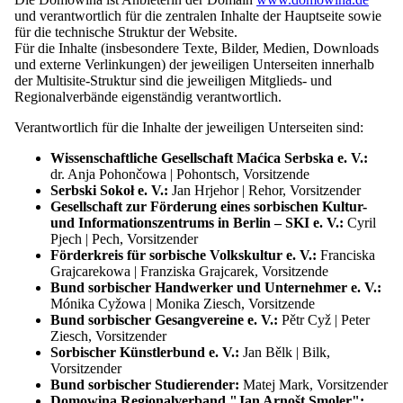
Zur Domowina Hauptseite
gelegentlich anzupassen, damit sie stets den aktuellen recht­lichen
und verantwortlich für die zentralen Inhalte der Hauptseite sowie
Anfor­de­rungen entspricht oder um Änderungen unserer
für die technische Struktur der Website.
Leistungen darzustellen. Wir empfehlen Ihnen daher, die
Für die Inhalte (insbesondere Texte, Bilder, Medien, Downloads
Datenschutzinformationen regel­mäßig zu lesen, um über den
und externe Verlinkungen) der jeweiligen Unterseiten innerhalb
Menü
schließen
Schutz der von uns verarbeiteten personenbezogenen Daten auf
der Multisite-Struktur sind die jeweiligen Mitglieds- und
dem Laufenden zu bleiben.
Internationales Folklorefestival ŁUŽICA - ŁUŽYCA -
Regionalverbände eigenständig verantwortlich.
LAUSITZ
Verantwortlich für die Inhalte der jeweiligen Unterseiten sind:
Unser Festival
Programm
Wissenschaftliche Gesellschaft Maćica Serbska e. V.:
Übersicht: Programm
Verantwortlicher
dr. Anja Pohončowa | Pohontsch, Vorsitzende
Festivalorte
Serbski Sokoł e. V.:
Jan Hrjehor | Rehor, Vorsitzender
Tickets und Eintritt
Domowina – Zwězk Łužyskich Serbow | Zwjazk Łužiskich
Gesellschaft zur Förderung eines sorbischen Kultur-
Mitwirkende und Gruppen
Serbow | Bund Lausitzer Sorben e. V.
und Informationszentrums in Berlin – SKI e. V.:
Cyril
Übersicht: Mitwirkende und Gruppen
Póstowe naměsto | Postplatz 2
Pjech | Pech, Vorsitzender
Bewerbung für Ensembles
Serbski dom | Haus der Sorben
Förderkreis für sorbische Volkskultur e. V.:
Franciska
Mediathek
02625 Budyšin | Bautzen
Grajcarekowa | Franziska Grajcarek, Vorsitzende
Unterstützer und Partner
Bund sorbischer Handwerker und Unternehmer e. V.:
Kontakt
Telefon: +49 (0)3591 550-102
Mónika Cyžowa | Monika Ziesch, Vorsitzende
Telefax: +49 (0)3591 42408
Bund sorbischer Gesangvereine e. V.:
Pětr Cyž | Peter
E-Mail:
sekretariat@domowina.de
Ziesch, Vorsitzender
Sorbischer Künstlerbund e. V.:
Jan Bělk | Bilk,
Vorsitzender
Kontrast
Bund sorbischer Studierender:
Matej Mark, Vorsitzender
Schrift
Datenschutzbeauftragter
Domowina Regionalverband "Jan Arnošt Smoler":
Leichte Sprache