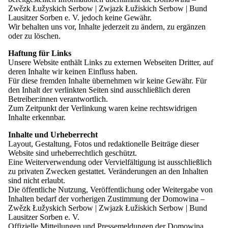
und Uhrzeit des Seitenaufrufs, die aufgerufene Seiten und
Zwězk Łužyskich Serbow | Zwjazk Łužiskich Serbow | Bund
Verweildauer, die Referrer-URL sowie technische
Das Festival findet im Wechsel an verschiedenen Orten der Lausitz
Lausitzer Sorben e. V. jedoch keine Gewähr.
Informationen zum verwendeten Endgerät, Browser und
statt – in Budyšin | Bautzen, Hochoza | Drachhausen und Chrósćicy
Wir behalten uns vor, Inhalte jederzeit zu ändern, zu ergänzen
Betriebssystem verarbeitet. Die Verarbeitung der Daten
| Crostwitz – und wird von Hunderten Ehrenamtlichen, Vereinen
oder zu löschen.
erfolgt ausschließlich auf unserem ei-genen Server. Eine
und Partnern getragen.
Übermittlung personenbezogener Daten an Dritte findet
Haftung für Links
nicht statt. Die mittels Matomo erhobenen Daten werden
Freuen Sie sich schon jetzt auf das nächste Festival:
Unsere Website enthält Links zu externen Webseiten Dritter, auf
für einen Zeitraum von 6 Monate gespeichert und
deren Inhalte wir keinen Einfluss haben.
anschließend gelöscht. Die Speicherung erfolgt
Für diese fremden Inhalte übernehmen wir keine Gewähr. Für
ausschließlich zu dem Zweck der Analyse und
vom 8. bis 11. Juli 2027
den Inhalt der verlinkten Seiten sind ausschließlich deren
Optimierung unseres Internetangebots.
Betreiber:innen verantwortlich.
Zum Zeitpunkt der Verlinkung waren keine rechtswidrigen
Google Search Console
Inhalte erkennbar.
Wir nutzen die Google Search Console, einen Dienst der
Inhalte und Urheberrecht
Google Ireland Limited, Gordon House, Barrow Street,
Impressionen
Layout, Gestaltung, Fotos und redaktionelle Beiträge dieser
Dublin 4, Irland. Die Google Search Console unterstützt
Website sind urheberrechtlich geschützt.
uns dabei, die Auffindbarkeit unserer Website in der
Eine Weiterverwendung oder Vervielfältigung ist ausschließlich
Google-Suche auszuwerten und technische sowie
Um dieses Element zu laden, müssen Sie der folgenden Cookie-
zu privaten Zwecken gestattet. Veränderungen an den Inhalten
inhaltliche Optimierungspotenziale zu erkennen.
Kategorie zustimmen: External Media.
sind nicht erlaubt.
Über die Google Search Console erhalten wir insbesondere
Die öffentliche Nutzung, Veröffentlichung oder Weitergabe von
Informationen dazu, über welche Suchanfragen unsere
Cookies der Kategorie External Media laden
Inhalten bedarf der vorherigen Zustimmung der Domowina –
Website in der Google-Suche angezeigt oder aufgerufen
Zwězk Łužyskich Serbow | Zwjazk Łužiskich Serbow | Bund
wurde, sowie statistische Angaben wie Impressionen,
Mehr erfahren
Lausitzer Sorben e. V.
Klicks, Klickraten und durchschnittliche Positionen. Nach
Offizielle Mitteilungen und Pressemeldungen der Domowina
unserem derzeitigen technischen Einsatz werden durch die