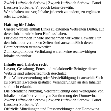
Anfahrt
Zwězk Łužyskich Serbow | Zwjazk Łužiskich Serbow | Bund
Verweildauer, die Referrer-URL sowie technische
Lausitzer Sorben e. V. jedoch keine Gewähr.
Informationen zum verwendeten Endgerät, Browser und
Das Internationale Folklorefestival ŁUŽICA – ŁUŽYCA –
Wir behalten uns vor, Inhalte jederzeit zu ändern, zu ergänzen
Betriebssystem verarbeitet. Die Verarbeitung der Daten
LAUSITZ findet an drei Orten in der Lausitz statt: Budyšin |
oder zu löschen.
erfolgt ausschließlich auf unserem ei-genen Server. Eine
Bautzen, Chrósćicy | Crostwitz und Hochoza | Drachhausen
Übermittlung personenbezogener Daten an Dritte findet
Haftung für Links
(Niederlausitz). Alle Festivalorte sind gut mit dem Bus oder Auto,
nicht statt. Die mittels Matomo erhobenen Daten werden
Unsere Website enthält Links zu externen Webseiten Dritter, auf
bzw. Budyšin | Bautzen auch mit der Bahn erreichbar.
für einen Zeitraum von 6 Monate gespeichert und
deren Inhalte wir keinen Einfluss haben.
anschließend gelöscht. Die Speicherung erfolgt
Für diese fremden Inhalte übernehmen wir keine Gewähr. Für
Budyšin I Bautzen
ausschließlich zu dem Zweck der Analyse und
den Inhalt der verlinkten Seiten sind ausschließlich deren
Optimierung unseres Internetangebots.
Über die Autobahn A4, Abfahrt Bautzen-Ost oder Bautzen-West.
Betreiber:innen verantwortlich.
Der Bahnhof Bautzen liegt an der Strecke Dresden–Görlitz und ist
Zum Zeitpunkt der Verlinkung waren keine rechtswidrigen
Google Search Console
nur wenige Gehminuten vom Stadtzentrum entfernt.
Inhalte erkennbar.
Wir nutzen die Google Search Console, einen Dienst der
Google Ireland Limited, Gordon House, Barrow Street,
Zur Google Karte
Inhalte und Urheberrecht
Dublin 4, Irland. Die Google Search Console unterstützt
Layout, Gestaltung, Fotos und redaktionelle Beiträge dieser
uns dabei, die Auffindbarkeit unserer Website in der
Website sind urheberrechtlich geschützt.
Chrósćicy | Crostwitz
Google-Suche auszuwerten und technische sowie
Eine Weiterverwendung oder Vervielfältigung ist ausschließlich
inhaltliche Optimierungspotenziale zu erkennen.
Über die Autobahn A4, Abfahrt Uhyst a. T., anschließend der
zu privaten Zwecken gestattet. Veränderungen an den Inhalten
Über die Google Search Console erhalten wir insbesondere
Beschilderung folgen. Mit dem Bus bis Panschwitz-Kuckau, von
sind nicht erlaubt.
Informationen dazu, über welche Suchanfragen unsere
dort weiter mit der Buslinie 117 in Richtung Crostwitz.
Die öffentliche Nutzung, Veröffentlichung oder Weitergabe von
Website in der Google-Suche angezeigt oder aufgerufen
Inhalten bedarf der vorherigen Zustimmung der Domowina –
wurde, sowie statistische Angaben wie Impressionen,
Zur Google Karte
Zwězk Łužyskich Serbow | Zwjazk Łužiskich Serbow | Bund
Klicks, Klickraten und durchschnittliche Positionen. Nach
Lausitzer Sorben e. V.
unserem derzeitigen technischen Einsatz werden durch die
Hochoza | Drachhausen
Offizielle Mitteilungen und Pressemeldungen der Domowina
Nutzung der Google Search Console auf unserer Website