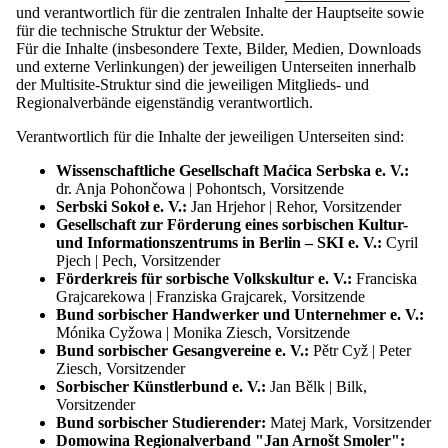
und verantwortlich für die zentralen Inhalte der Hauptseite sowie
Zur Domowina Hauptseite
Anfor­de­rungen entspricht oder um Änderungen unserer
für die technische Struktur der Website.
Leistungen darzustellen. Wir empfehlen Ihnen daher, die
Für die Inhalte (insbesondere Texte, Bilder, Medien, Downloads
Datenschutzinformationen regel­mäßig zu lesen, um über den
und externe Verlinkungen) der jeweiligen Unterseiten innerhalb
Schutz der von uns verarbeiteten personenbezogenen Daten auf
Menü
schließen
der Multisite-Struktur sind die jeweiligen Mitglieds- und
dem Laufenden zu bleiben.
Regionalverbände eigenständig verantwortlich.
Internationales Folklorefestival ŁUŽICA - ŁUŽYCA -
LAUSITZ
Verantwortlich für die Inhalte der jeweiligen Unterseiten sind:
Unser Festival
Programm
Verantwortlicher
Wissenschaftliche Gesellschaft Maćica Serbska e. V.:
Übersicht: Programm
dr. Anja Pohončowa | Pohontsch, Vorsitzende
Festivalorte
Serbski Sokoł e. V.:
Jan Hrjehor | Rehor, Vorsitzender
Domowina – Zwězk Łužyskich Serbow | Zwjazk Łužiskich
Tickets und Eintritt
Gesellschaft zur Förderung eines sorbischen Kultur-
Serbow | Bund Lausitzer Sorben e. V.
Mitwirkende und Gruppen
und Informationszentrums in Berlin – SKI e. V.:
Cyril
Póstowe naměsto | Postplatz 2
Übersicht: Mitwirkende und Gruppen
Pjech | Pech, Vorsitzender
Serbski dom | Haus der Sorben
Bewerbung für Ensembles
Förderkreis für sorbische Volkskultur e. V.:
Franciska
02625 Budyšin | Bautzen
Mediathek
Grajcarekowa | Franziska Grajcarek, Vorsitzende
Unterstützer und Partner
Bund sorbischer Handwerker und Unternehmer e. V.:
Telefon: +49 (0)3591 550-102
Kontakt
Mónika Cyžowa | Monika Ziesch, Vorsitzende
Telefax: +49 (0)3591 42408
Bund sorbischer Gesangvereine e. V.:
Pětr Cyž | Peter
E-Mail:
sekretariat@domowina.de
Ziesch, Vorsitzender
Sorbischer Künstlerbund e. V.:
Jan Bělk | Bilk,
Vorsitzender
Kontrast
Datenschutzbeauftragter
Bund sorbischer Studierender:
Matej Mark, Vorsitzender
Schrift
Domowina Regionalverband "Jan Arnošt Smoler":
Leichte Sprache