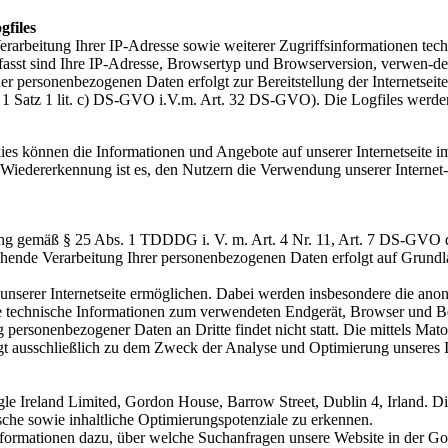
gfiles
 Verarbeitung Ihrer IP-Adresse sowie weiterer Zugriffsinformationen tec
umfasst sind Ihre IP-Adresse, Browsertyp und Browserversion, verwen-
 personenbezogenen Daten erfolgt zur Bereitstellung der Internetseit
. 1 Satz 1 lit. c) DS-GVO i.V.m. Art. 32 DS-GVO). Die Logfiles werde
kies können die Informationen und Angebote auf unserer Internetseite 
 Wiedererkennung ist es, den Nutzern die Verwendung unserer Internet-s
ligung gemäß § 25 Abs. 1 TDDDG i. V. m. Art. 4 Nr. 11, Art. 7 DS-GVO
ehende Verarbeitung Ihrer personenbezogenen Daten erfolgt auf Grundl
serer Internetseite ermöglichen. Dabei werden insbesondere die anony
 technische Informationen zum verwendeten Endgerät, Browser und Betr
ng personenbezogener Daten an Dritte findet nicht statt. Die mittels 
lgt ausschließlich zu dem Zweck der Analyse und Optimierung unseres I
e Ireland Limited, Gordon House, Barrow Street, Dublin 4, Irland. Di
che sowie inhaltliche Optimierungspotenziale zu erkennen.
formationen dazu, über welche Suchanfragen unsere Website in der Goo
vereine