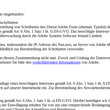
ste eingebunden:
chriftarten
 Darstellung von Schriftarten den Dienst Adobe Fonts (ehemals Typekit
 gemäß Art. 6 Abs. 1 Satz 1 lit. f) DS-GVO. Das berechtigte Interesse l
nzüberwachung durch die Adobe Systems Software Ireland Limited.
aten, insbesondere die IP-Adresse des Nut-zers, an Server von Adob
ießlich zur Bereitstellung der Schriftarten verwendet.
 in diesem Zusammenhang nicht statt. Zweck und Umfang der Datenver
tnehmen Sie bitte den
weiterführenden Informationen
von Adobe.
lage eines berechtigten Interesses gemäß Art. 6 Abs. 1 Satz 1 lit. f)
auf unserer Internetseite ein. Zur Bereitstellung des Newsletterdiens
ŽYCA - LAUSITZ
 gemäß Art. 6 Abs. 1 Satz 1 lit. a) DS-GVO. Hierbei benötigen wir zu
ng der Einwilligung erhalten Sie von uns eine entsprechende Bestätigun
tum und Uhrzeit der Anmeldung und Bestätigung.