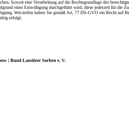
en. Soweit eine Verarbeitung auf die Rechtsgrundlage des berechtigten
fgrund einer Einwilligung durchgeführt wird, diese jederzeit für die 
rfügung. Wei-terhin haben Sie gemäß Art. 77 DS-GVO ein Recht auf Be
rig erfolgt.
w | Bund Lausitzer Sorben e. V.
rerbes Deutschlands (UNESCO) – ein Zeichen für ihre kulturelle Einzig
 Jahreslauf in das Verzeichnis des immateriellen Kulturerbes der Bu
n, anerkannt.
onvention ein eigenes Register des immateriellen Kulturerbes, wo z.
Besonderheiten des Landes hervorgehoben.