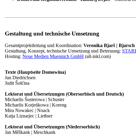
> Brandenburg/Sachsen
Verkleidete Personen ziehen in verschiedenen Heischegruppen (Jugen
gab es spezifische Zampererkostüme: den Erbsstrohbär, den Storch,
hinzu. Nach einem Tanz mit der Hausfrau und einem Glas Schnaps erh
Zamperergesellschaft. Die Männerfastnacht mit dem Tanzabend der ver
Gestaltung und technische Umsetzung
Gesamtprojektleitung und Koordination:
Veronika Bjarš | Bjarsch
Gestaltung, Konzept, technische Umsetzung und Betreuung:
STAR
Zapust (niedersorbisch) | Festumzug der 
Hosting:
Neue Medien Muennich GmbH
(all-inkl.com)
> Brandenburg
Texte (Hauptseite Domowina)
Jan Diedrichsen
Seit dem späten 19. Jahrhundert findet in der Niederlausitz an eine
Judit Šołćina
Tanztrachten, die jungen Männer einen schwarzen Anzug und Hut. Ein
des Ortes wie z.B. den Bürgermeister, Pfarrer oder verdienstvolle Ei
Lektorat und Übersetzungen (Obersorbisch und Deutsch)
Zapuststräußchen überreicht. Der Festumzug endet abends mit dem Fa
Michaelis Šusterowa | Schuster
Michaelis Korjeńkowa | Koreng
Jatšowne nałogi (niedersorbisch) | Jutrown
Mira Nowakec | Noack
Katja Liznarjec | Ließner
Viele Osterbräuche gehen auf vorchristliche Frühlingsriten zurück (
Ostereierverzieren), andere regional ausgeübt (in der Niederlausitz O
Lektorat und Übersetzungen (Niedersorbisch)
Jan Měškank | Meschkank