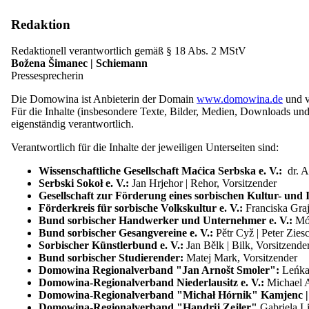
Am Vorabend der Vogelhochzeit stellen die Kinder Teller auf das Fe
Redaktion
Ursprünglich wurde die Vogelhochzeit in der Oberlausitz gefeiert. Er
Seit den 1960er Jahren ist die Vogelhochzeit fester Programmpunkt i
Redaktionell verantwortlich gemäß § 18 Abs. 2 MStV
Kulturprogramme auf. In den sorbischen Kindergärten tragen sie die re
Božena Šimanec | Schiemann
auch Abendveranstaltungen für Erwachsene, die in der Regel ein Hochz
Pressesprecherin
Mischung aus Estrade mit folkloristischen Elementen und Revue. Das
(Fastnacht). Für Kinder gibt es eine eigens entwickelte, professionel
Die Domowina ist Anbieterin der Domain
www.domowina.de
und ve
Für die Inhalte (insbesondere Texte, Bilder, Medien, Downloads und 
eigenständig verantwortlich.
Verantwortlich für die Inhalte der jeweiligen Unterseiten sind:
Wissenschaftliche Gesellschaft Maćica Serbska e. V.:
dr. 
Serbski Sokoł e. V.:
Jan Hrjehor | Rehor, Vorsitzender
Zapust (niedersorbisch) | Póstnicy (oberso
Gesellschaft zur Förderung eines sorbischen Kultur- und 
Förderkreis für sorbische Volkskultur e. V.:
Franciska Graj
> Brandenburg/Sachsen
Bund sorbischer Handwerker und Unternehmer e. V.:
Mó
Bund sorbischer Gesangvereine e. V.:
Pětr Cyž | Peter Zies
Siehe Zampern und Festumzug der Jugend
Sorbischer Künstlerbund e. V.:
Jan Bělk | Bilk, Vorsitzende
Bund sorbischer Studierender:
Matej Mark, Vorsitzender
Domowina Regionalverband "Jan Arnošt Smoler":
Leńka
Domowina-Regionalverband Niederlausitz e. V.:
Michael A
Camprowanje (niedersorbisch/obersorbisc
Domowina-Regionalverband "Michał Hórnik" Kamjenc 
Domowina-Regionalverband "Handrij Zejler"
Gabriela L