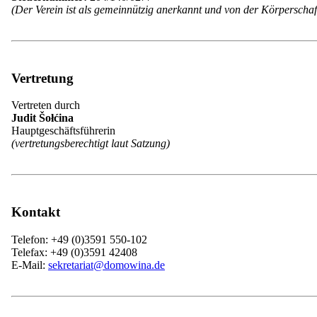
Weiterer UNESCO-Fakt: Bereits 2005 veröffentlichte die UNESCO den 
(Der Verein ist als gemeinnützig anerkannt und von der Körperschafts
Liste der gesellschaftlichen Bräuche und F
Vertretung
Vogelhochzeit
Fastnacht
Vertreten durch
Zampern
Judit Šołćina
Zapust-Festumzug
Hauptgeschäftsführerin
Osterbräuche
(vertretungsberechtigt laut Satzung)
Hexenbrennen
Maibaum
Fronleichnam
Johannisreiten
Erntebräuche
Weihnachtsbräuche
Kontakt
Neujahrsbräuche
Telefon: +49 (0)3591 550-102
Telefax: +49 (0)3591 42408
Ptaškowa swajźba (niedersorbisch) | Ptači 
E-Mail:
sekretariat@domowina.de
> Brandenburg/Sachsen
Die Vogelhochzeit (25.01.) ist vor allem bei Kindern sehr beliebt. E