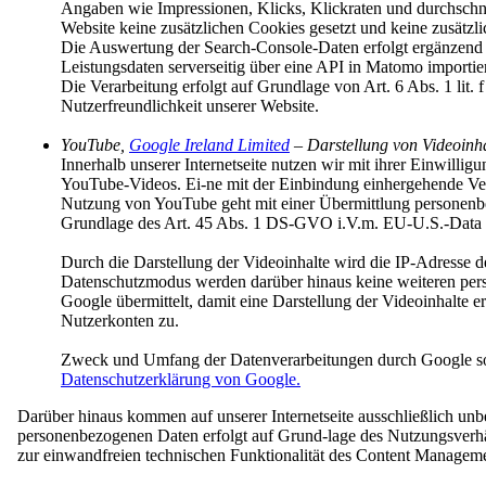
Angaben wie Impressionen, Klicks, Klickraten und durchschni
Wissenschaftliche Gesellschaft Maćica Serb
Website keine zusätzlichen Cookies gesetzt und keine zusätzl
Sorbischer Jugendverein „PAWK“
Die Auswertung der Search-Console-Daten erfolgt ergänzend 
Sorbischer Schulverein
Leistungsdaten serverseitig über eine API in Matomo importie
Serbski Sokoł
Die Verarbeitung erfolgt auf Grundlage von Art. 6 Abs. 1 lit.
Sorbischer Kulturtourismus
Nutzerfreundlichkeit unserer Website.
Förderkreis für sorbische Volkskultur
Cyrill-Methodius-Verein
YouTube,
Google Ireland Limited
– Darstellung von Videoinh
SKI Berlin
Innerhalb unserer Internetseite nutzen wir mit ihrer Einwi
Gesellschaft zur Förderung des Sorbischen
YouTube-Videos. Ei-ne mit der Einbindung einhergehende Vera
Bund sorbischer Gesangvereine
Nutzung von YouTube geht mit einer Übermittlung personenbe
Bund sorbischer Handwerker und Unterneh
Grundlage des Art. 45 Abs. 1 DS-GVO i.V.m. EU-U.S.-Data
Bund sorbischer Studierender
Sorbischer Künstlerbund
Durch die Darstellung der Videoinhalte wird die IP-Adresse 
Regionalverband Jakub Lorenc-Zalěski
Datenschutzmodus werden darüber hinaus keine weiteren pers
Regionalverband Niederlausitz
Google übermittelt, damit eine Darstellung der Videoinhalte 
Regionalverband "Handrij Zejler"
Nutzerkonten zu.
Regionalverband “Jan Arnošt Smoler”
Regionalverband "Michał Hórnik" Kamenz
Zweck und Umfang der Datenverarbeitungen durch Google sowi
Assoziierte Mitglieder
Datenschutzerklärung von Google.
Leitung und Gremien
Übersicht: Leitung und Gremien
Darüber hinaus kommen auf unserer Internetseite ausschließlich un
Hauptversammlung
personenbezogenen Daten erfolgt auf Grund-lage des Nutzungsverhäl
Vorsitzender
zur einwandfreien technischen Funktionalität des Content Manageme
Bundesvorstand