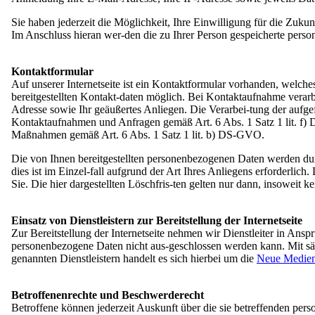
Preis der Domowina
Sorbischer Wirtschaftspreis
Sie haben jederzeit die Möglichkeit, Ihre Einwilligung für die Zuk
Serbski Dudak
Im Anschluss hieran wer-den die zu Ihrer Person gespeicherte pers
Die Lausitzer Sorben
Übersicht: Die Lausitzer Sorben
Geschichte
Kontaktformular
Die sorbische Sprache
Auf unserer Internetseite ist ein Kontaktformular vorhanden, welch
Immaterielles Kulturerbe
bereitgestellten Kontakt-daten möglich. Bei Kontaktaufnahme verar
Rechte der Sorben
Adresse sowie Ihr geäußertes Anliegen. Die Verarbei-tung der aufge
Das sorbische Lindenblatt
Kontaktaufnahmen und Anfragen gemäß Art. 6 Abs. 1 Satz 1 lit. f)
Umfrage Lausitz-Monitor
Maßnahmen gemäß Art. 6 Abs. 1 Satz 1 lit. b) DS-GVO.
Wissen und Materialien
Übersicht: Wissen und Materialien
Die von Ihnen bereitgestellten personenbezogenen Daten werden durc
Adressen und Ressourcen
dies ist im Einzel-fall aufgrund der Art Ihres Anliegens erforderl
Übersetzer
Sie. Die hier dargestellten Löschfris-ten gelten nur dann, insoweit
Dokumente und Medien
Publikationen
Presse
Einsatz von Dienstleistern zur Bereitstellung der Internetseite
Übersicht: Presse
Zur Bereitstellung der Internetseite nehmen wir Dienstleiter in Ans
Pressemitteilungen
personenbezogene Daten nicht aus-geschlossen werden kann. Mit sä
Kontakt
genannten Dienstleistern handelt es sich hierbei um die
Neue Medie
Betroffenenrechte und Beschwerderecht
Betroffene können jederzeit Auskunft über die sie betreffenden pe