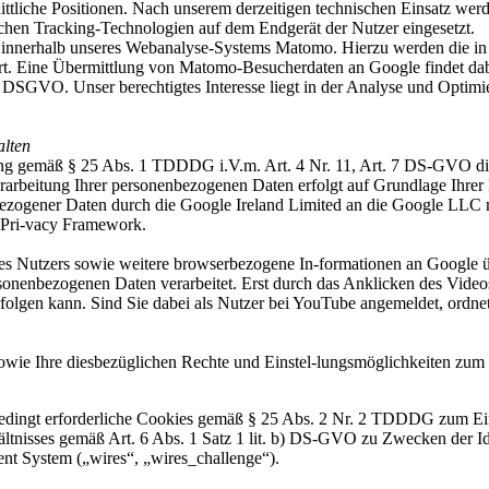
ttliche Positionen. Nach unserem derzeitigen technischen Einsatz wer
ska
ichen Tracking-Technologien auf dem Endgerät der Nutzer eingesetzt.
innerhalb unseres Webanalyse-Systems Matomo. Hierzu werden die in 
rt. Eine Übermittlung von Matomo-Besucherdaten an Google findet dabei
 f DSGVO. Unser berechtigtes Interesse liegt in der Analyse und Optimi
alten
lligung gemäß § 25 Abs. 1 TDDDG i.V.m. Art. 4 Nr. 11, Art. 7 DS-GVO
 National-Ensembles
rbeitung Ihrer personenbezogenen Daten erfolgt auf Grundlage Ihrer 
zogener Daten durch die Google Ireland Limited an die Google LLC mi
mer
 Pri-vacy Framework.
des Nutzers sowie weitere browserbezogene In-formationen an Google üb
onenbezogenen Daten verarbeitet. Erst durch das Anklicken des Vide
erfolgen kann. Sind Sie dabei als Nutzer bei YouTube angemeldet, ordne
e Ihre diesbezüglichen Rechte und Einstel-lungsmöglichkeiten zum Sc
bedingt erforderliche Cookies gemäß § 25 Abs. 2 Nr. 2 TDDDG zum Ein
tnisses gemäß Art. 6 Abs. 1 Satz 1 lit. b) DS-GVO zu Zwecken der Id
nt System („wires“, „wires_challenge“).