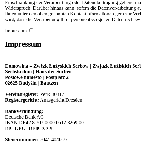
Kontrast
Einschränkung der Verarbei-tung oder Datenübertragung geltend mach
Schrift
Widerspruch. Darüber hinaus kann, sofern die Datenver-arbeitung au
Leichte Sprache
Ihnen unter den oben genannten Kontaktinformationen gern zur Ve
wird, dass die Verarbeitung Ihrer personenbezogenen Daten rechtswid
Impressum
Impressum
Kontrast
Schrift
Leichte Sprache
Domowina – Zwězk Łužyskich Serbow | Zwjazk Łužiskich Serbo
Serbski dom | Haus der Sorben
Póstowe naměsto | Postplatz 2
02625 Budyšin | Bautzen
Immaterielles Kulturerbe
Vereinsregister:
VerR 30317
Sorbische Bräuche und Traditionen sind Teil des immateriellen Kultu
Registergericht:
Amtsgericht Dresden
Im Jahr 2014 wurden die Feste und Bräuche der Lausitzer Sorben im
Bankverbindung:
der Sorben, ihre einzigartige lebendige kulturelle Identität zu bewahre
Deutsche Bank AG
IBAN DE42 8 707 0000 0612 3269 00
Deutschland erarbeitet sich im Rahmen der entsprechenden UNESCO-K
BIC DEUTDE8CXXX
und der Kölner Karneval vertreten sind. So werden die kulturellen 
Steuernummer:
204/140/0277