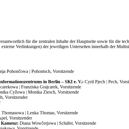
nsterbrett. Am nächsten Tag finden sie darauf Gebäck in Form von Vög
zieherinnen und Grundschullehrerinnen brachten den Brauch später in di
n vielen Kindergärten und Grundschulen. Die Kinder verkleiden sich als
gionalspezifischen Hochzeitstrachten und stellen eine traditionelle Hoc
eitsbitter moderierte. Seit Mitte des 20. Jahrhunderts gestaltet das 
 Programm wird an verschiedenen Orten in der Lausitz aufgeführt, in
le Darbietung.
rantwortlich für die zentralen Inhalte der Hauptseite sowie für die tec
externe Verlinkungen) der jeweiligen Unterseiten innerhalb der Multis
Anja Pohončowa | Pohontsch, Vorsitzende
rbisch) | Sorbische/Wendische Fastnacht
Informationszentrums in Berlin – SKI e. V.:
Cyril Pjech | Pech, Vors
carekowa | Franziska Grajcarek, Vorsitzende
nika Cyžowa | Monika Ziesch, Vorsitzende
ch, Vorsitzender
r
 Thomasowa | Lenka Thomas, Vorsitzende
pel, Vorsitzender
h) | Zampern
| Kamenz:
Diana Wowčerjowa | Schäfer, Vorsitzende
inakowa, Vorsitzende