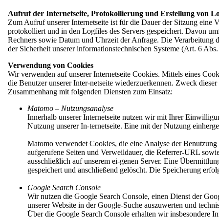
Aufruf der Internetseite, Protokollierung und Erstellung von Lo
Zum Aufruf unserer Internetseite ist für die Dauer der Sitzung eine
Aktuelles
protokolliert und in den Logfiles des Servers gespeichert. Davon 
Geschichte
Rechners sowie Datum und Uhrzeit der Anfrage. Die Verarbeitung der
Regionalverbände und Mitgliedsvereine
der Sicherheit unserer informationstechnischen Systeme (Art. 6 Abs
Kontakt
Verwendung von Cookies
Menü
schließen
Wir verwenden auf unserer Internetseite Cookies. Mittels eines Coo
die Benutzer unserer Inter-netseite wiederzuerkennen. Zweck dieser
Start
Zusammenhang mit folgenden Diensten zum Einsatz:
Aktuelles
Übersicht: Aktuelles
Matomo – Nutzungsanalyse
Veranstaltungen
Innerhalb unserer Internetseite nutzen wir mit Ihrer Einwil
Stellenangebote
Nutzung unserer In-ternetseite. Eine mit der Nutzung einherg
Presse
Domowina
Matomo verwendet Cookies, die eine Analyse der Benutzung un
Übersicht: Domowina
aufgerufene Seiten und Verweildauer, die Referrer-URL sowie
Geschichte
ausschließlich auf unserem ei-genen Server. Eine Übermittlu
Programm
gespeichert und anschließend gelöscht. Die Speicherung erfo
Mitglieder
Übersicht: Mitglieder
Google Search Console
Unsere Struktur
Wir nutzen die Google Search Console, einen Dienst der Googl
Mitglied werden
unserer Website in der Google-Suche auszuwerten und technis
Regionalverbände und Mitgliedsvereine
Über die Google Search Console erhalten wir insbesondere In
Übersicht: Regionalverbände und Mitglieds