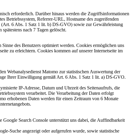
hnisch erforderlich. Darüber hinaus werden die Zugriffsinformationen
detes Betriebssystem, Referrer-URL, Hostname des zugreifenden
e (Art. 6 Abs. 1 Satz 1 lit. b) DS-GVO) sowie zur Gewährleistung
n spätestens nach 7 Tagen gelöscht.
im Sinne des Benutzers optimiert werden. Cookies ermöglichen uns
eite zu erleichtern. Cookies kommen auf unserer Internetseite im
 den Webanalysedienst Matomo zur statistischen Auswertung der
age Ihrer Einwilligung gemäß Art. 6 Abs. 1 Satz 1 lit. a) DS-GVO.
misierte IP-Adresse, Datum und Uhrzeit des Seitenaufrufs, die
iebssystem verarbeitet. Die Verarbeitung der Daten erfolgt
Matomo erhobenen Daten werden für einen Zeitraum von 6 Monate
nternetangebots.
e Google Search Console unterstützt uns dabei, die Auffindbarkeit
gle-Suche angezeigt oder aufgerufen wurde, sowie statistische