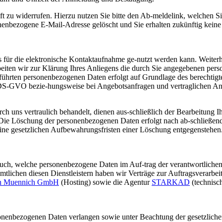
unft zu widerrufen. Hierzu nutzen Sie bitte den Ab-meldelink, welchen
onenbezogene E-Mail-Adresse gelöscht und Sie erhalten zukünftig kein
es für die elektronische Kontaktaufnahme ge-nutzt werden kann. Weite
beiten wir zur Klärung Ihres Anliegens die durch Sie angegebenen pe
führten personenbezogenen Daten erfolgt auf Grundlage des berechtigt
 DS-GVO bezie-hungsweise bei Angebotsanfragen und vertraglichen Ange
h uns vertraulich behandelt, dienen aus-schließlich der Bearbeitung Ih
ich. Die Löschung der personenbezogenen Daten erfolgt nach ab-schließe
 keine gesetzlichen Aufbewahrungsfristen einer Löschung entgegenstehen
pruch, welche personenbezogene Daten im Auf-trag der verantwortlichen 
mtlichen diesen Dienstleistern haben wir Verträge zur Auftragsverarb
n Muennich GmbH
(Hosting) sowie die Agentur
STARKAD
(technisc
rsonenbezogenen Daten verlangen sowie unter Beachtung der gesetzlich