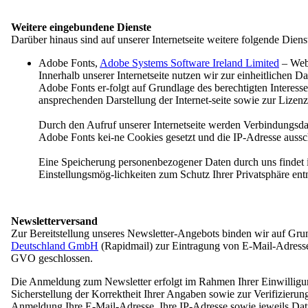
Übersicht: Bundesvorstand
Vorstandsmitglieder
Präsidium
Weitere eingebundene Dienste
Ausschüsse
Darüber hinaus sind auf unserer Internetseite weitere folgende Dien
Geschäftsstelle
Übersicht: Geschäftsstelle
Adobe Fonts,
Adobe Systems Software Ireland Limited
– Webs
Finanzen und IT
Innerhalb unserer Internetseite nutzen wir zur einheitlichen
Referenten und Projektmanager
Adobe Fonts er-folgt auf Grundlage des berechtigten Interesses
Regionalsprecherinnen
ansprechenden Darstellung der Internet-seite sowie zur Lize
ZARI
Minderheitensekretariat
Durch den Aufruf unserer Internetseite werden Verbindungsd
WITAJ-Sprachzentrum
Adobe Fonts kei-ne Cookies gesetzt und die IP-Adresse ausschl
Servicebüro
Unsere Aufgaben
Eine Speicherung personenbezogener Daten durch uns findet
Übersicht: Unsere Aufgaben
Einstellungsmög-lichkeiten zum Schutz Ihrer Privatsphäre en
Politische Partizipation
Bildung und Wissen
Projekte
Newsletterversand
Übersicht: Projekte
Zur Bereitstellung unseres Newsletter-Angebots binden wir auf Grund
Sotra.app
Deutschland GmbH
(Rapidmail) zur Eintragung von E-Mail-Adressen 
Erbe der Lausitz
GVO geschlossen.
EUROPEADA
Internationales Folklorefestival ŁUŽICA - ŁU
Die Anmeldung zum Newsletter erfolgt im Rahmen Ihrer Einwilligung
Auszeichnungen
Sicherstellung der Korrektheit Ihrer Angaben sowie zur Verifizieru
Übersicht: Auszeichnungen
Anmeldung Ihre E-Mail-Adresse, Ihre IP-Adresse sowie jeweils Da