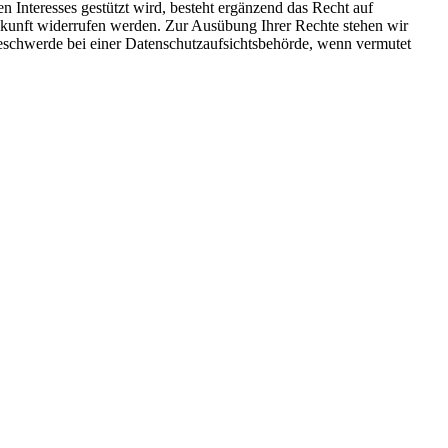
 Interesses gestützt wird, besteht ergänzend das Recht auf
Zukunft widerrufen werden. Zur Ausübung Ihrer Rechte stehen wir
schwerde bei einer Datenschutzaufsichtsbehörde, wenn vermutet
artigkeit und Lebendigkeit. Dieses Erbe wollen wir aktiv bewahren.
ndesrepublik Deutschland aufgenommen. Damit wird das Engagement
 B. unter anderem der Blaudruck, die Heidelberger HipHop-Kultur