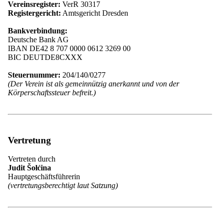
Vereinsregister:
VerR 30317
Mitgliedsvereine
Registergericht:
Amtsgericht Dresden
Wissenschaftliche Gesellschaft Maćica
Serbska
Bankverbindung:
Sorbischer Jugendverein „PAWK“
Deutsche Bank AG
Sorbischer Schulverein
IBAN DE42 8 707 0000 0612 3269 00
Serbski Sokoł
BIC DEUTDE8CXXX
Sorbischer Kulturtourismus
Förderkreis für sorbische Volkskultur
Steuernummer:
204/140/0277
Cyrill-Methodius-Verein
(Der Verein ist als gemeinnützig anerkannt und von der
SKI Berlin
Körperschaftssteuer befreit.)
Gesellschaft zur Förderung des Sorbischen
National-Ensembles
Bund sorbischer Gesangvereine
Bund sorbischer Handwerker und
Unternehmer
Vertretung
Bund sorbischer Studierender
Sorbischer Künstlerbund
Regionalverband Jakub Lorenc-Zalěski
Vertreten durch
Regionalverband Niederlausitz
Judit Šołćina
Regionalverband "Handrij Zejler"
Hauptgeschäftsführerin
Regionalverband “Jan Arnošt Smoler”
(vertretungsberechtigt laut Satzung)
Regionalverband "Michał Hórnik"
Kamenz
Assoziierte Mitglieder