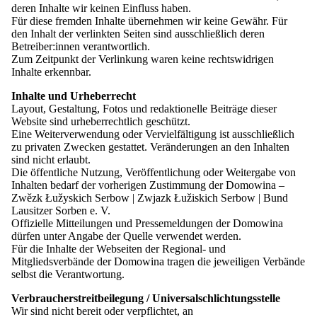
Der Schulassistent der Grundschule, Gregor Illguth, präsentierte das
deren Inhalte wir keinen Einfluss haben.
umfangreiche Ganztagsangebot „hezky česky“, das seit 2022
Für diese fremden Inhalte übernehmen wir keine Gewähr. Für
angeboten wird. Dabei lernen die Kinder nicht nur die Sprache,
den Inhalt der verlinkten Seiten sind ausschließlich deren
sondern auch Kultur und Land kennen. Ergänzt wird das
Betreiber:innen verantwortlich.
wöchentliche Angebot durch mehrere Austauschbegegnungen mit
Zum Zeitpunkt der Verlinkung waren keine rechtswidrigen
tschechischen Schulen im Laufe des Schuljahres.
Inhalte erkennbar.
Botschafter Jiří Čistecký würdigte diese lebendigen tschechisch-
Inhalte und Urheberrecht
sorbisch-sächsischen Kontakte. Im Anschluss kam er mit
Layout, Gestaltung, Fotos und redaktionelle Beiträge dieser
Schülerinnen und Schülern ins Gespräch. Diese nutzten die
Website sind urheberrechtlich geschützt.
Gelegenheit, ihm Fragen zu stellen – etwa zu seinem beruflichen
Eine Weiterverwendung oder Vervielfältigung ist ausschließlich
Alltag als Botschafter, seinen Aufgaben oder seinem Werdegang.
zu privaten Zwecken gestattet. Veränderungen an den Inhalten
sind nicht erlaubt.
Auch der Domowina-Vorsitzende Dawid Statnik lobte das
Die öffentliche Nutzung, Veröffentlichung oder Weitergabe von
Engagement der Schulen: „Es ist großartig, wie sich die Schulen für
Inhalten bedarf der vorherigen Zustimmung der Domowina –
die tschechisch-sorbischen Beziehungen einsetzen. Uns Sorben
Zwězk Łužyskich Serbow | Zwjazk Łužiskich Serbow | Bund
verbindet mit Tschechien nicht nur die Sprache, sondern auch eine
Lausitzer Sorben e. V.
lange gemeinsame Geschichte und gegenseitige Unterstützung.“
Offizielle Mitteilungen und Pressemeldungen der Domowina
dürfen unter Angabe der Quelle verwendet werden.
Musikalisch umrahmt wurde der Besuch von Schülerinnen des
Für die Inhalte der Webseiten der Regional- und
Sorbischen Gymnasiums mit einem Dudelsackkonzert und
Mitgliedsverbände der Domowina tragen die jeweiligen Verbände
Tanzdarbietungen.
selbst die Verantwortung.
Foto (Domowina/Božena Šimanec, von links): Domowina-
Verbraucherstreitbeilegung / Universalschlichtungsstelle
Vorsitzender Dawid Statnik, Hauptgeschäftsführerin der Domowina
Wir sind nicht bereit oder verpflichtet, an