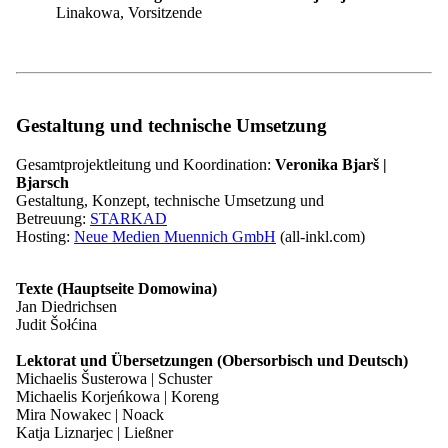
Pressemitteilungen
Linakowa, Vorsitzende
Kontakt
Kontrast
Gestaltung und technische Umsetzung
Schrift
Leichte Sprache
Gesamtprojektleitung und Koordination:
Veronika Bjarš |
Bjarsch
Gestaltung, Konzept, technische Umsetzung und
Betreuung:
STARKAD
Hosting:
Neue Medien Muennich GmbH
(all-inkl.com)
Kontrast
Schrift
Leichte Sprache
Texte (Hauptseite Domowina)
Jan Diedrichsen
Judit Šołćina
30.06.2026
Lektorat und Übersetzungen (Obersorbisch und Deutsch)
Presse
Michaelis Šusterowa | Schuster
Michaelis Korjeńkowa | Koreng
"Tschechisch ist die beliebteste Sprache"
Mira Nowakec | Noack
Katja Liznarjec | Ließner
– Botschafter besucht Sorbisches