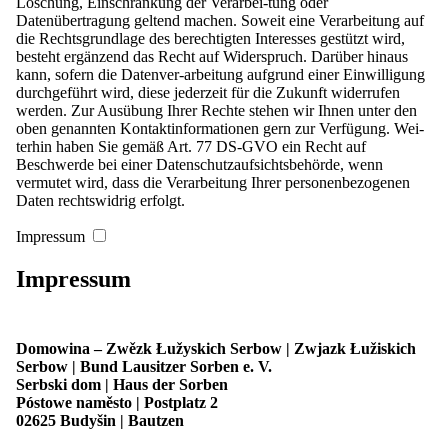
Löschung, Einschränkung der Verarbei-tung oder
Datenübertragung geltend machen. Soweit eine Verarbeitung auf
die Rechtsgrundlage des berechtigten Interesses gestützt wird,
Aktuelles
besteht ergänzend das Recht auf Widerspruch. Darüber hinaus
Geschichte
kann, sofern die Datenver-arbeitung aufgrund einer Einwilligung
Regionalverbände und Mitgliedsvereine
durchgeführt wird, diese jederzeit für die Zukunft widerrufen
Kontakt
werden. Zur Ausübung Ihrer Rechte stehen wir Ihnen unter den
oben genannten Kontaktinformationen gern zur Verfügung. Wei-
Menü
schließen
terhin haben Sie gemäß Art. 77 DS-GVO ein Recht auf
Beschwerde bei einer Datenschutzaufsichtsbehörde, wenn
Start
vermutet wird, dass die Verarbeitung Ihrer personenbezogenen
Aktuelles
Daten rechtswidrig erfolgt.
Übersicht: Aktuelles
Veranstaltungen
Impressum
Stellenangebote
Presse
Impressum
Domowina
Übersicht: Domowina
Geschichte
Programm
Domowina – Zwězk Łužyskich Serbow | Zwjazk Łužiskich
Mitglieder
Serbow | Bund Lausitzer Sorben e. V.
Übersicht: Mitglieder
Serbski dom | Haus der Sorben
Unsere Struktur
Póstowe naměsto | Postplatz 2
Mitglied werden
02625 Budyšin | Bautzen
Regionalverbände und Mitgliedsvereine
Übersicht: Regionalverbände und