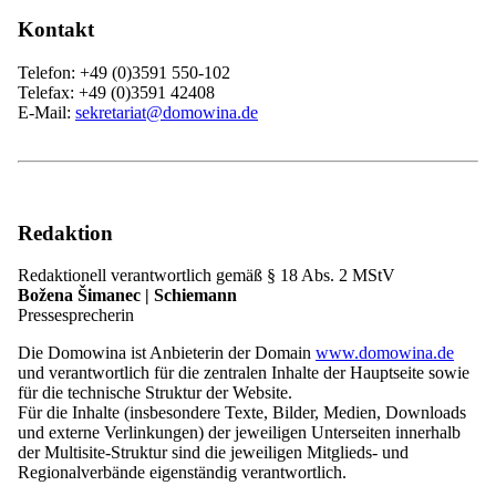
Leitung und Gremien
Übersicht: Leitung und Gremien
Kontakt
Hauptversammlung
Vorsitzender
Telefon: +49 (0)3591 550-102
Bundesvorstand
Telefax: +49 (0)3591 42408
Übersicht: Bundesvorstand
E-Mail:
sekretariat@domowina.de
Vorstandsmitglieder
Präsidium
Ausschüsse
Geschäftsstelle
Übersicht: Geschäftsstelle
Finanzen und IT
Redaktion
Referenten und Projektmanager
Regionalsprecherinnen
Redaktionell verantwortlich gemäß § 18 Abs. 2 MStV
ZARI
Božena Šimanec | Schiemann
Minderheitensekretariat
Pressesprecherin
WITAJ-Sprachzentrum
Servicebüro
Die Domowina ist Anbieterin der Domain
www.domowina.de
Unsere Aufgaben
und verantwortlich für die zentralen Inhalte der Hauptseite sowie
Übersicht: Unsere Aufgaben
für die technische Struktur der Website.
Politische Partizipation
Für die Inhalte (insbesondere Texte, Bilder, Medien, Downloads
Bildung und Wissen
und externe Verlinkungen) der jeweiligen Unterseiten innerhalb
Projekte
der Multisite-Struktur sind die jeweiligen Mitglieds- und
Übersicht: Projekte
Regionalverbände eigenständig verantwortlich.
Sotra.app