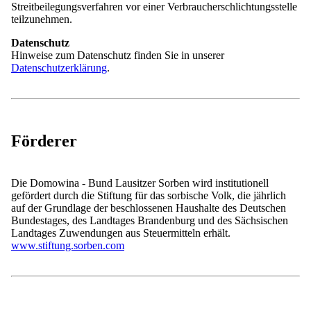
Judit Šołćina, Marcel Knobloch (Schulamt LRA Budyšin|Bautzen),
Streitbeilegungsverfahren vor einer Verbraucherschlichtungsstelle
Abgeordneter des Sächsischen Landtags Marko Schiemann,
teilzunehmen.
tschechischer Botschafter Jiří Čistecký, Schulassistent an der
Bautzener Sorbischen Grundschule Gregor Illguth, Leiter des
Datenschutz
Sorbischen Gymnasiums René Jatzwauk mit Schülern des
Hinweise zum Datenschutz finden Sie in unserer
Sorbischen Gymnasiums.
Datenschutzerklärung
.
Zurück zur Übersicht
Kontakt
Aktuelles
Veranstaltungen
Förderer
Presse
info@domowina.de
Die Domowina - Bund Lausitzer Sorben wird institutionell
Newsletter:
gefördert durch die Stiftung für das sorbische Volk, die jährlich
Zur Anmeldung
auf der Grundlage der beschlossenen Haushalte des Deutschen
Gefördert durch:
Bundestages, des Landtages Brandenburg und des Sächsischen
Landtages Zuwendungen aus Steuermitteln erhält.
www.stiftung.sorben.com
Impressum
Datenschutz
Barrierefreiheit
Cookies
© Domowina 2026