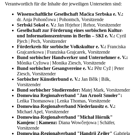
Erbe der Lausitz
Verantwortlich für die Inhalte der jeweiligen Unterseiten sind:
EUROPEADA
Internationales Folklorefestival ŁUŽICA -
Wissenschaftliche Gesellschaft Maćica Serbska e. V.:
ŁUŽYCA - LAUSITZ
dr. Anja Pohončowa | Pohontsch, Vorsitzende
Auszeichnungen
Serbski Sokoł e. V.:
Jan Hrjehor | Rehor, Vorsitzender
Übersicht: Auszeichnungen
Gesellschaft zur Förderung eines sorbischen Kultur-
Preis der Domowina
und Informationszentrums in Berlin – SKI e. V.:
Cyril
Sorbischer Wirtschaftspreis
Pjech | Pech, Vorsitzender
Serbski Dudak
Förderkreis für sorbische Volkskultur e. V.:
Franciska
Die Lausitzer Sorben
Grajcarekowa | Franziska Grajcarek, Vorsitzende
Übersicht: Die Lausitzer Sorben
Bund sorbischer Handwerker und Unternehmer e. V.:
Geschichte
Mónika Cyžowa | Monika Ziesch, Vorsitzende
Die sorbische Sprache
Bund sorbischer Gesangvereine e. V.:
Pětr Cyž | Peter
Immaterielles Kulturerbe
Ziesch, Vorsitzender
Rechte der Sorben
Sorbischer Künstlerbund e. V.:
Jan Bělk | Bilk,
Das sorbische Lindenblatt
Vorsitzender
Umfrage Lausitz-Monitor
Bund sorbischer Studierender:
Matej Mark, Vorsitzender
Wissen und Materialien
Domowina Regionalverband "Jan Arnošt Smoler":
Übersicht: Wissen und Materialien
Leńka Thomasowa | Lenka Thomas, Vorsitzende
Adressen und Ressourcen
Domowina-Regionalverband Niederlausitz e. V.:
Übersetzer
Michael Apel, Vorsitzender
Dokumente und Medien
Domowina-Regionalverband "Michał Hórnik"
Publikationen
Kamjenc | Kamenz:
Diana Wowčerjowa | Schäfer,
Presse
Vorsitzende
Übersicht: Presse
Domowina-Regionalverband "Handrij Zejler"
Gabriela