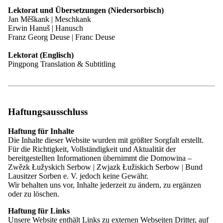
Schulzentrum
Lektorat und Übersetzungen (Niedersorbisch)
Jan Měškank | Meschkank
Erwin Hanuš | Hanusch
Gestern war der Botschafter der Tschechischen Republik in der
Franz Georg Deuse | Franc Deuse
Bundesrepublik Deutschland Jiří Čistecký zu Gast im Sorbischen
Schulzentrum in Budyšin|Bautzen. Er folgte einer Einladung des
Lektorat (Englisch)
Mitglieds des Sächsischen Landtages Marko Schiemann. Es nahmen
Pingpong Translation & Subtitling
außerdem der Domowina-Vorsitzende Dawid Statnik und die
Hauptgeschäftsführerin der Domowina Judit Šołćina teil.
Der Leiter des Sorbischen Gymnasiums, René Jatzwauk, begrüßte
die Gäste im Namen aller drei Schulen des Sorbischen
Haftungsausschluss
Schulzentrums. Anwesend waren zudem seine Stellvertreterin
Nicole Stenzel sowie die Leiterin der Sorbischen Grundschule,
Andrea Rätze.
Haftung für Inhalte
Die Inhalte dieser Website wurden mit größter Sorgfalt erstellt.
Jatzwauk stellte die Vermittlung der tschechischen Sprache sowie
Für die Richtigkeit, Vollständigkeit und Aktualität der
die vielfältige grenzüberschreitende Zusammenarbeit mit Partnern in
bereitgestellten Informationen übernimmt die Domowina –
Tschechien vor. Die Gymnasiallehrerin Jana Stillerová erläuterte das
Zwězk Łužyskich Serbow | Zwjazk Łužiskich Serbow | Bund
Fremdsprachenangebot der Schule. „Tschechisch ist die beliebteste
Lausitzer Sorben e. V. jedoch keine Gewähr.
der drei angebotenen Fremdsprachen, neben Russisch und
Wir behalten uns vor, Inhalte jederzeit zu ändern, zu ergänzen
Französisch“, betonte sie. Darüber hinaus pflegt das Gymnasium
oder zu löschen.
enge Kontakte nach Tschechien – sei es durch ein gemeinsames
Projekt, einen Schüleraustausch oder Skilager.
Haftung für Links
Unsere Website enthält Links zu externen Webseiten Dritter, auf