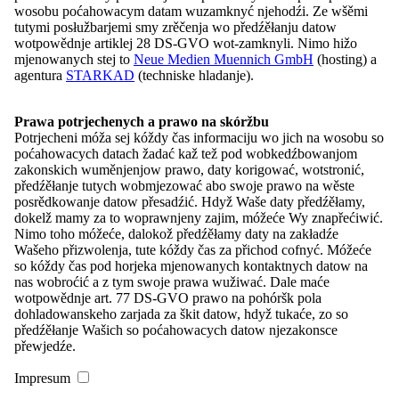
wosobu poćahowacym datam wuzamknyć njehodźi. Ze wšěmi
tutymi posłužbarjemi smy zrěčenja wo předźěłanju datow
wotpowědnje artiklej 28 DS-GVO wot-zamknyli. Nimo hižo
Nowosće
mjenowanych stej to
Neue Medien Muennich GmbH
(hosting) a
Stawizny
agentura
STARKAD
(techniske hladanje).
Župy a čłonske towarstwa
Kontakt
Prawa potrjechenych a prawo na skóržbu
Meni
začinić
Potrjecheni móža sej kóždy čas informaciju wo jich na wosobu so
poćahowacych datach žadać kaž tež pod wobkedźbowanjom
Start
zakonskich wuměnjenjow prawo, daty korigować, wotstronić,
Nowosće
předźěłanje tutych wobmjezować abo swoje prawo na wěste
Přehlad: Nowosće
posrědkowanje datow přesadźić. Hdyž Waše daty předźěłamy,
Zarjadowanja
dokelž mamy za to woprawnjeny zajim, móžeće Wy znapřećiwić.
Wupisanje dźěłowych městnow
Nimo toho móžeće, dalokož předźěłamy daty na zakładźe
Nowinarstwo
Wašeho přizwolenja, tute kóždy čas za přichod cofnyć. Móžeće
Domowina
so kóždy čas pod horjeka mjenowanych kontaktnych datow na
Přehlad: Domowina
nas wobroćić a z tym swoje prawa wužiwać. Dale maće
Stawizny
wotpowědnje art. 77 DS-GVO prawo na pohóršk pola
Program
dohladowanskeho zarjada za škit datow, hdyž tukaće, zo so
Čłonstwo
předźěłanje Wašich so poćahowacych datow njezakonsce
Přehlad: Čłonstwo
přewjedźe.
Naša struktura
Z čłonom/čłonku być
Impresum
Župy a čłonske towarstwa
Přehlad: Župy a čłonske towarstwa