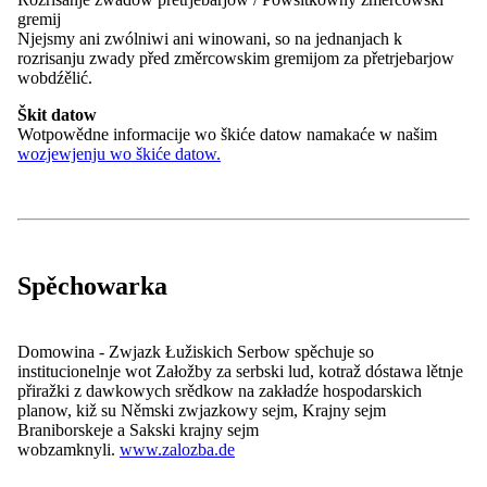
Zastupjerki/Zastupjerjo wukonjeja swoje dźěło čestnohamtsce a
gremij
dóstanu zarunanje na zakładźe porjada za čestnohamtske dźěło
Njejsmy ani zwólniwi ani winowani, so na jednanjach k
załožby.
rozrisanju zwady před změrcowskim gremijom za přetrjebarjow
wobdźělić.
Škit datow
Wotpowědne informacije wo škiće datow namakaće w našim
Naprašnik za kandidatow załožbowa rada
wozjewjenju wo škiće datow.
Word-Dokument:
tu
Download .pdf (946,8 KB)
Wróćo
Kontakt
Spěchowarka
Nowosće
Zarjadowanja
Nowinarstwo
Domowina - Zwjazk Łužiskich Serbow spěchuje so
institucionelnje wot Załožby za serbski lud, kotraž dóstawa lětnje
info@domowina.de
přiražki z dawkowych srědkow na zakładźe hospodarskich
Wokolnik:
planow, kiž su Němski zwjazkowy sejm, Krajny sejm
Přizjew so
Braniborskeje a Sakski krajny sejm
Spěchowarka:
wobzamknyli.
www.zalozba.de