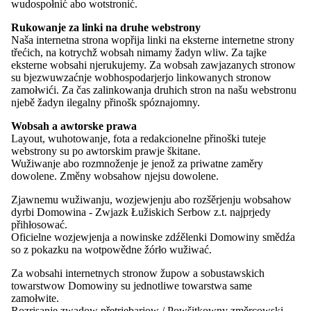
wudospołnić abo wotstronić.
Płaći wólbny porjad Domowiny. Wólby přewjedu so pjatk,
Rukowanje za linki na druhe webstrony
04.12.2026.
Naša internetna strona wopřija linki na eksterne internetne strony
třećich, na kotrychž wobsah nimamy žadyn wliw. Za tajke
Dawid Statnik
eksterne wobsahi njerukujemy. Za wobsah zawjazanych stronow
předsyda Domowiny
su bjezwuwzaćnje wobhospodarjerjo linkowanych stronow
zamołwići. Za čas zalinkowanja druhich stron na našu webstronu
njebě žadyn ilegalny přinošk spóznajomny.
Kandidaća měli slědowace wuměnjenja spjelnić:
wólbokmanosć po wólbnym zakonju Sakskeje; wuznaće k
Wobsah a awtorske prawa
přisłušnosći serbskemu ludej; wobknježenje serbskeje rěče (ertnje a
Layout, wuhotowanje, fota a redakcionelne přinoški tuteje
pisomnje); wosobinski angažement za serbski lud; zwólniwosć k
webstrony su po awtorskim prawje škitane.
čestnohamtskemu dźěłu jako čłonka/čłon Załožboweje rady a k
Wužiwanje abo rozmnoženje je jenož za priwatne zaměry
přewzaću cyłoserbskeje zamołwitosće při rozsudach wo prioritach
dowolene. Změny wobsahow njejsu dowolene.
přichodneho spěchowanja serbskich projektow a institucijow.
Čłonojo skutkuja tohorunja w projektnej přiradźe a hódnoća
Zjawnemu wužiwanju, wozjewjenju abo rozšěrjenju wobsahow
zapodate próstwy. Dale su znajomosće wo strukturach serbskich
dyrbi Domowina - Zwjazk Łužiskich Serbow z.t. najprjedy
institucijow trěbne a zwólniwosć k wobstajnej wuměnje z tutymi.
přihłosować.
Oficielne wozjewjenja a nowinske zdźělenki Domowiny smědźa
Załožbowi radźićeljo wukonjeja na zakładźe wustawkow konkretne
so z pokazku na wotpowědne žórło wužiwać.
politiske dźěło hromadźe z fachowymi a ministerielnymi partnerami
a zastupuja zajimy serbskeho ludu. Je to zamołwity nadawk, kiž
Za wobsahi internetnych stronow župow a sobustawskich
žada sej kompetency w financno-politiskim wobłuku. Něhdźe
towarstwow Domowiny su jednotliwe towarstwa same
połojca posedźenjow wotměwa so wodnjo / dźěłań dźeń.
zamołwite.
Dohromady ma rada 10-12 terminow wob lěto.
Rozrisanje zwadow přetrjebarjow / Powšitkowny změrcowski