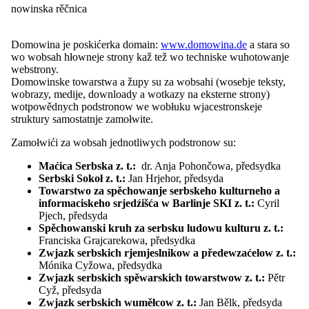
EUROPEADA
nowinska rěčnica
Mjezynarodny folklorny festiwal ŁUŽICA -
ŁUŽYCA - LAUSITZ
Počesćenja
Domowina je poskićerka domain:
www.domowina.de
a stara so
Přehlad: Počesćenja
wo wobsah hłowneje strony kaž tež wo techniske wuhotowanje
Myto Domowiny
webstrony.
Myto za hospodarstwo
Domowinske towarstwa a župy su za wobsahi (wosebje teksty,
Serbski dudak
wobrazy, medije, downloady a wotkazy na eksterne strony)
Wo Serbach
wotpowědnych podstronow we wobłuku wjacestronskeje
Přehlad: Wo Serbach
struktury samostatnje zamołwite.
Stawizny
Serbska rěč
Zamołwići za wobsah jednotliwych podstronow su:
Imaterielne kulturne herbstwo
Prawniske zakłady
Maćica Serbska z. t.:
dr. Anja Pohončowa, předsydka
Serbske lipowe łopješko
Serbski Sokoł z. t.:
Jan Hrjehor, předsyda
Naprašowanje Łužiski monitor
Towarstwo za spěchowanje serbskeho kulturneho a
Informacije a materialije
informaciskeho srjedźišća w Barlinje SKI z. t.:
Cyril
Přehlad: Informacije a materialije
Pjech, předsyda
Adresy a resursy
Spěchowanski kruh za serbsku ludowu kulturu z. t.:
Přełožowanje
Franciska Grajcarekowa, předsydka
Dokumenty a medije
Zwjazk serbskich rjemjeslnikow a předewzaćelow z. t.:
Publikacije
Mónika Cyžowa, předsydka
Nowinarstwo
Zwjazk serbskich spěwarskich towarstwow z. t.:
Pětr
Přehlad: Nowinarstwo
Cyž, předsyda
Zdźělenki medijam
Zwjazk serbskich wuměłcow z. t.:
Jan Bělk, předsyda