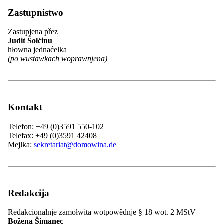
Přehlad: Wjednistwo a gremije
Hłowna zhromadźizna
Zastupnistwo
Předsyda
Zwjazkowe předsydstwo
Zastupjena přez
Přehlad: Zwjazkowe předsydstwo
Judit Šołćinu
Čłonojo Zwjazkoweho předsydstwa
hłowna jednaćelka
Prezidij
(po wustawkach woprawnjena)
Wuběrki
Zarjad
Přehlad: Zarjad
Financy a IT
Referenća a projektowi managerojo
Kontakt
Regionalne rěčnicy
ZARI
Telefon: +49 (0)3591 550-102
Mjeńšinowy sekretariat
Telefax: +49 (0)3591 42408
Rěčny centrum WITAJ
Mejlka:
sekretariat@domowina.de
Serwisowy běrow
Naše nadawki
Přehlad: Naše nadawki
Politiske dźěło
Wěda a kubłanje
Projekty
Redakcija
Přehlad: Projekty
Sotra.app
Redakcionalnje zamołwita wotpowědnje § 18 wot. 2 MStV
Herbstwo Łužicy
Božena Šimanec