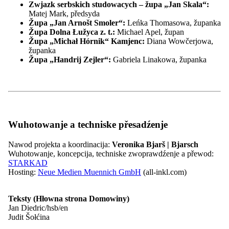
Kontakt
Zwjazk serbskich studowacych – župa „Jan Skala“:
Matej Mark, předsyda
Župa „Jan Arnošt Smoler“:
Leńka Thomasowa, županka
Župa Dolna Łužyca z. t.:
Michael Apel, župan
Župa „Michał Hórnik“ Kamjenc:
Diana Wowčerjowa,
kontrast
županka
pismo
Župa „Handrij Zejler“:
Gabriela Linakowa, županka
Lochka rěč
kontrast
Wuhotowanje a techniske přesadźenje
pismo
Lochka rěč
Nawod projekta a koordinacija:
Veronika Bjarš | Bjarsch
Wuhotowanje, koncepcija, techniske zwoprawdźenje a přewod:
STARKAD
Hosting:
Neue Medien Muennich GmbH
(all-inkl.com)
31.10.2026
Zwjazkowe předsydstwo
Teksty (Hłowna strona Domowiny)
Namołwa Zwjazkoweho předsydstwa
Jan Diedric/hsb/en
Domowiny
Judit Šołćina