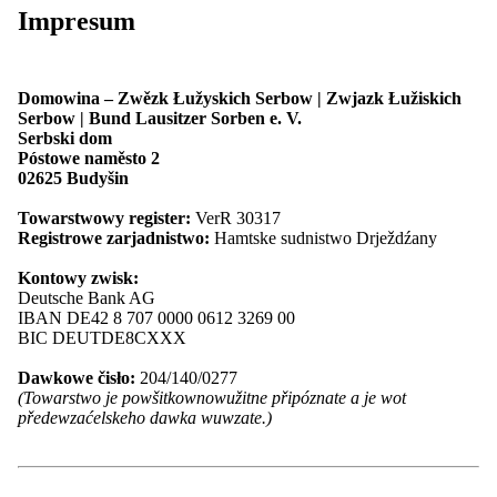
Impresum
Maćica Serbska
Serbske młodźinske towarstwo PAWK
Serbske šulske towarstwo
Serbski Sokoł
Domowina – Zwězk Łužyskich Serbow | Zwjazk Łužiskich
Serbski kulturny turizm
Serbow | Bund Lausitzer Sorben e. V.
Spěchowanski kruh za serbsku ludowu
Serbski dom
kulturu
Póstowe naměsto 2
Towarstwo Cyrila a Metoda
02625 Budyšin
SKI Berlin
Towaršnosć za spěchowanje Serbskeho
Towarstwowy register:
VerR 30317
ludoweho ansambla
Registrowe zarjadnistwo:
Hamtske sudnistwo Drježdźany
Zwjazk serbskich spěwarskich
towarstwow
Kontowy zwisk:
Zwjazk serbskich rjemjeslnikow a
Deutsche Bank AG
předewzaćelow
IBAN DE42 8 707 0000 0612 3269 00
Zwjazk serbskich studowacych
BIC DEUTDE8CXXX
Zwjazk serbskich wuměłcow
Župa Jakub Lorenc-Zalěski
Dawkowe čisło:
204/140/0277
Župa Delnja Łužica
(Towarstwo je powšitkownowužitne připóznate a je wot
Župa "Handrij Zejler"
předewzaćelskeho dawka wuwzate.)
Župa “Jan Arnošt Smoler”
Župa "Michał Hórnik" Kamjenc
Asociěrowane čłonske towarstwa
Wjednistwo a gremije