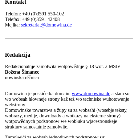
Přehlad: Wjednistwo a gremije
Kontakt
Hłowna zhromadźizna
Předsyda
Telefon: +49 (0)3591 550-102
Zwjazkowe předsydstwo
Telefax: +49 (0)3591 42408
Přehlad: Zwjazkowe předsydstwo
Mejlka:
sekretariat@domowina.de
Čłonojo Zwjazkoweho předsydstwa
Prezidij
Wuběrki
Zarjad
Přehlad: Zarjad
Redakcija
Financy a IT
Referenća a projektowi managerojo
Redakcionalnje zamołwita wotpowědnje § 18 wot. 2 MStV
Regionalne rěčnicy
Božena Šimanec
ZARI
nowinska rěčnica
Mjeńšinowy sekretariat
Rěčny centrum WITAJ
Serwisowy běrow
Domowina je poskićerka domain:
www.domowina.de
a stara so
Naše nadawki
wo wobsah hłowneje strony kaž tež wo techniske wuhotowanje
Přehlad: Naše nadawki
webstrony.
Politiske dźěło
Domowinske towarstwa a župy su za wobsahi (wosebje teksty,
Wěda a kubłanje
wobrazy, medije, downloady a wotkazy na eksterne strony)
Projekty
wotpowědnych podstronow we wobłuku wjacestronskeje
Přehlad: Projekty
struktury samostatnje zamołwite.
Sotra.app
Herbstwo Łužicy
Zamołwići za wobsah jednotliwych podstronow su: