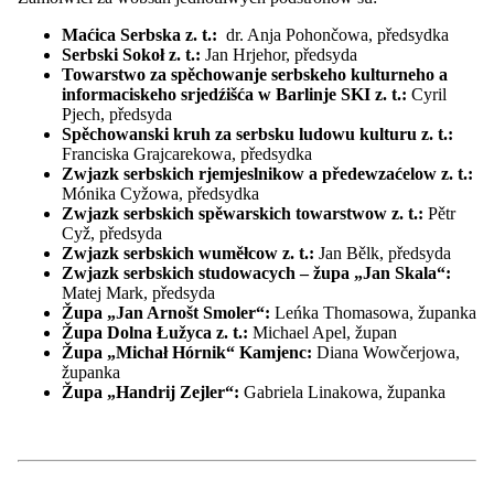
EUROPEADA
Mjezynarodny folklorny festiwal ŁUŽICA -
Maćica Serbska z. t.:
dr. Anja Pohončowa, předsydka
ŁUŽYCA - LAUSITZ
Serbski Sokoł z. t.:
Jan Hrjehor, předsyda
Počesćenja
Towarstwo za spěchowanje serbskeho kulturneho a
Přehlad: Počesćenja
informaciskeho srjedźišća w Barlinje SKI z. t.:
Cyril
Myto Domowiny
Pjech, předsyda
Myto za hospodarstwo
Spěchowanski kruh za serbsku ludowu kulturu z. t.:
Serbski dudak
Franciska Grajcarekowa, předsydka
Wo Serbach
Zwjazk serbskich rjemjeslnikow a předewzaćelow z. t.:
Přehlad: Wo Serbach
Mónika Cyžowa, předsydka
Stawizny
Zwjazk serbskich spěwarskich towarstwow z. t.:
Pětr
Serbska rěč
Cyž, předsyda
Imaterielne kulturne herbstwo
Zwjazk serbskich wuměłcow z. t.:
Jan Bělk, předsyda
Prawniske zakłady
Zwjazk serbskich studowacych – župa „Jan Skala“:
Serbske lipowe łopješko
Matej Mark, předsyda
Naprašowanje Łužiski monitor
Župa „Jan Arnošt Smoler“:
Leńka Thomasowa, županka
Informacije a materialije
Župa Dolna Łužyca z. t.:
Michael Apel, župan
Přehlad: Informacije a materialije
Župa „Michał Hórnik“ Kamjenc:
Diana Wowčerjowa,
Adresy a resursy
županka
Přełožowanje
Župa „Handrij Zejler“:
Gabriela Linakowa, županka
Dokumenty a medije
Publikacije
Nowinarstwo
Přehlad: Nowinarstwo
Zdźělenki medijam