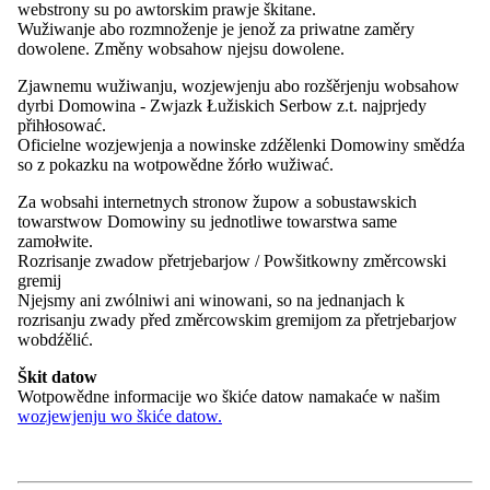
dotalne wuslědki projekta
ZARI
předstajiłoj. Tuchwilu dźěłaja na
webstrony su po awtorskim prawje škitane.
spěchowanskej próstwje za nowu dobu. Tež nawoda wuběrka
Wužiwanje abo rozmnoženje je jenož za priwatne zaměry
dalewjedźenje projekta podpěruje.
dowolene. Změny wobsahow njejsu dowolene.
Po posedźenju podachu so přitomni do Slepoho, hdźež předstaješe
Zjawnemu wužiwanju, wozjewjenju abo rozšěrjenju wobsahow
fararka Jadwiga Malinkowa stawizny wokoliny a ewangelsku
dyrbi Domowina - Zwjazk Łužiskich Serbow z.t. najprjedy
wosadu. Nimo toho je nowy nawoda Serbskeho kulturneho
přihłosować.
centruma Pascal Nowak hosći po centrumje wjedł.
Oficielne wozjewjenja a nowinske zdźělenki Domowiny smědźa
so z pokazku na wotpowědne žórło wužiwać.
Hermašec witaja społnomócnjeneho
Za wobsahi internetnych stronow župow a sobustawskich
towarstwow Domowiny su jednotliwe towarstwa same
Pozadk:
zamołwite.
Jónu wob lěto wuradźuje poradźowacy wuběrk za prašenja
Rozrisanje zwadow přetrjebarjow / Powšitkowny změrcowski
serbskeho ludu při zwjazkowym ministerstwje nutřkowneho. Wón
gremij
ma nadawk, wšitke serbski lud nastupace prašenja, kotrež maja
Njejsmy ani zwólniwi ani winowani, so na jednanjach k
wuznam za zwjazk a kraje, rozjimać. Čłonojo wuběrka su
rozrisanju zwady před změrcowskim gremijom za přetrjebarjow
zapósłancy zwjazkoweho sejma; zastupjerjo ze stron Braniborskeje
wobdźělić.
a Sakskeje; zastupjerjo zwjazkoweho ministerstwa za nutřkowne,
Mjeńšinoweho sekretariata a Załožby za serbski lud; a zajimy
Škit datow
Serbow zastupuje Domowina – Zwjazk Łužiskich Serbow..
Wotpowědne informacije wo škiće datow namakaće w našim
wozjewjenju wo škiće datow.
Foće: Domowina/Božena Šimanec