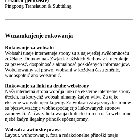
Lektorat (jendźelsce)
Pingpong Translation & Subtitling
poradźowacy wuběrk zwjazkoweho
ministerstwa so w Rownom schadźował
Přichod serbskeho ludu žada sej zakładne politiske rozsudy na
Wuzamknjenje rukowanja
zwjazkowej a krajnej runinje. W srjedźišću steja: dołhodobnje
zawěsćene financowanje Załožby za serbski lud, skrućenje prawow
Rukowanje za wobsahi
narodnych mjeńšin kaž tež naslědne zakótwjenje serbskeje rěče a
Wobsahi tuteje internetneje strony su z najwjetšej swědomitosću
kultury.
zdźěłane. Domowina - Zwjazk Łužiskich Serbow z.t. njerukuje
za prawosć, dospołnosć a aktualnosć poskićenych informacijow.
To a dalše temy rozjimaše Dawid Statnik w zhromadnej rozprawje
Wobchowamy sej prawo, wobsahi w kóždym času změnić,
Domowiny a Załožby za serbski lud na dźensnišim posedźenju
wudospołnić abo wotstronić.
Poradźowaceho wuběrka za prašenja serbskeho ludu poboku
Zwjazkoweho ministerstwa za nutřkowne, kotrež wotmě so na
Rukowanje za linki na druhe webstrony
Njepilic dworje. Nawoda wuběrka społnomócnjeny zwjazkoweho
Naša internetna strona wopřija linki na eksterne internetne strony
knježerstwa za naordne mjeńšiny, dr. Bernd Fabritius, chwaleše sej
třećich, na kotrychž wobsah nimamy žadyn wliw. Za tajke
serbsku wokolinu. Wuběrk je so prěni raz w srjedźnej Łužicy
eksterne wobsahi njerukujemy. Za wobsah zawjazanych stronow
schadźował. Luboznje witaštaj Hermašec mandźelskaj hosći w
su bjezwuwzaćnje wobhospodarjerjo linkowanych stronow
serbskej drasće z chlěbom a selu.
zamołwići. Za čas zalinkowanja druhich stron na našu webstronu
njebě žadyn ilegalny přinošk spóznajomny.
Na dnjowym porjedźe stejachu nimo rozprawy tež předstajenje
lońšich wuslědkow serbskich perspektiwow Łužiskeho monitora
Wobsah a awtorske prawa
(dr. Jörg Heidig). Diana Pawlikowa a Sonja Hrjehorjowa stej
Layout, wuhotowanje, fota a redakcionelne přinoški tuteje