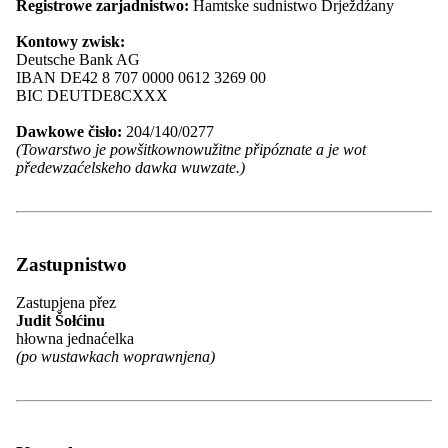
Registrowe zarjadnistwo:
Hamtske sudnistwo Drježdźany
Maćica Serbska
Serbske młodźinske towarstwo PAWK
Kontowy zwisk:
Serbske šulske towarstwo
Deutsche Bank AG
Serbski Sokoł
IBAN DE42 8 707 0000 0612 3269 00
Serbski kulturny turizm
BIC DEUTDE8CXXX
Spěchowanski kruh za serbsku ludowu
kulturu
Dawkowe čisło:
204/140/0277
Towarstwo Cyrila a Metoda
(Towarstwo je powšitkownowužitne připóznate a je wot
SKI Berlin
předewzaćelskeho dawka wuwzate.)
Towaršnosć za spěchowanje Serbskeho
ludoweho ansambla
Zwjazk serbskich spěwarskich
towarstwow
Zwjazk serbskich rjemjeslnikow a
Zastupnistwo
předewzaćelow
Zwjazk serbskich studowacych
Zastupjena přez
Zwjazk serbskich wuměłcow
Judit Šołćinu
Župa Jakub Lorenc-Zalěski
hłowna jednaćelka
Župa Delnja Łužica
(po wustawkach woprawnjena)
Župa "Handrij Zejler"
Župa “Jan Arnošt Smoler”
Župa "Michał Hórnik" Kamjenc
Asociěrowane čłonske towarstwa
Wjednistwo a gremije