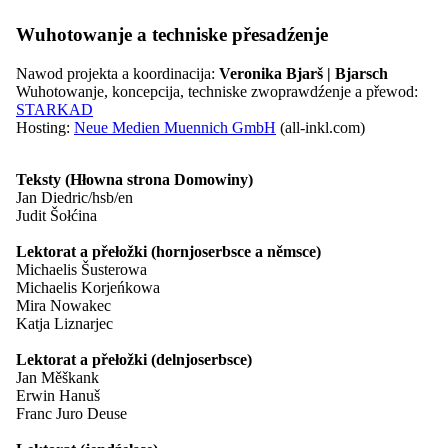
Kontakt
Wuhotowanje a techniske přesadźenje
Nawod projekta a koordinacija:
Veronika Bjarš | Bjarsch
Wuhotowanje, koncepcija, techniske zwoprawdźenje a přewod:
kontrast
STARKAD
pismo
Hosting:
Neue Medien Muennich GmbH
(all-inkl.com)
Lochka rěč
Teksty (Hłowna strona Domowiny)
Jan Diedric/hsb/en
Judit Šołćina
kontrast
Lektorat a přełožki (hornjoserbsce a němsce)
pismo
Michaelis Šusterowa
Lochka rěč
Michaelis Korjeńkowa
Mira Nowakec
Katja Liznarjec
02.07.2026
Nowinarstwo
Lektorat a přełožki (delnjoserbsce)
Jan Měškank
Erwin Hanuš
Chcedźa projekt ZARI dale wjesć
Franc Juro Deuse
Chcedźa projekt ZARI dale wjesć –