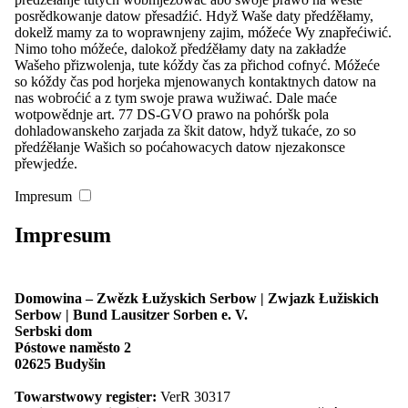
posrědkowanje datow přesadźić. Hdyž Waše daty předźěłamy,
dokelž mamy za to woprawnjeny zajim, móžeće Wy znapřećiwić.
Nowosće
Nimo toho móžeće, dalokož předźěłamy daty na zakładźe
Stawizny
Wašeho přizwolenja, tute kóždy čas za přichod cofnyć. Móžeće
Župy a čłonske towarstwa
so kóždy čas pod horjeka mjenowanych kontaktnych datow na
Kontakt
nas wobroćić a z tym swoje prawa wužiwać. Dale maće
wotpowědnje art. 77 DS-GVO prawo na pohóršk pola
Meni
začinić
dohladowanskeho zarjada za škit datow, hdyž tukaće, zo so
předźěłanje Wašich so poćahowacych datow njezakonsce
Start
přewjedźe.
Nowosće
Přehlad: Nowosće
Impresum
Zarjadowanja
Wupisanje dźěłowych městnow
Impresum
Nowinarstwo
Domowina
Přehlad: Domowina
Stawizny
Domowina – Zwězk Łužyskich Serbow | Zwjazk Łužiskich
Program
Serbow | Bund Lausitzer Sorben e. V.
Čłonstwo
Serbski dom
Přehlad: Čłonstwo
Póstowe naměsto 2
Naša struktura
02625 Budyšin
Z čłonom/čłonku być
Župy a čłonske towarstwa
Towarstwowy register:
VerR 30317
Přehlad: Župy a čłonske towarstwa