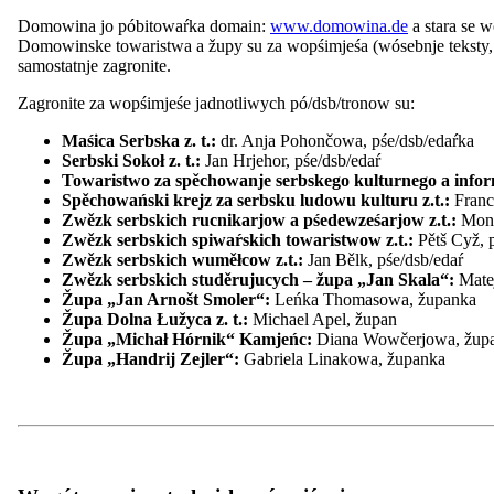
Pśeglěd: Zwězkowe pśedsedaŕstwo
Cłonki Zwězkowego pśedsedaŕstwa
Domowina jo póbitowaŕka domain:
www.domowina.de
a stara se 
Prezidium
Domowinske towaristwa a župy su za wopśimjeśa (wósebnje teksty
Wuběrki
samostatnje zagronite.
Zastojnstwo
Pśeglěd: Zastojnstwo
Zagronite za wopśimjeśe jadnotliwych pó/dsb/tronow su:
Finance a IT
Referenty a projektowe managery
Maśica Serbska z. t.:
dr. Anja Pohončowa, pśe/dsb/edaŕka
Regionalne powědaŕki
Serbski Sokoł z. t.:
Jan Hrjehor, pśe/dsb/edaŕ
ZARI
Towaristwo za spěchowanje serbskego kulturnego a infor
Mjeńšynowy sekretariat
Spěchowański krejz za serbsku ludowu kulturu z.t.:
Franc
Rěcny centrum WITAJ
Zwězk serbskich rucnikarjow a pśedewześarjow z.t.:
Moni
Serwisowy běrow
Zwězk serbskich spiwaŕskich towaristwow z.t.:
Pětš Cyž, 
Naše nadawki
Zwězk serbskich wuměłcow z.t.:
Jan Bělk, pśe/dsb/edaŕ
Pśeglěd: Naše nadawki
Zwězk serbskich studěrujucych – župa „Jan Skala“:
Mate
Politiske źěło
Župa „Jan Arnošt Smoler“:
Leńka Thomasowa, županka
Wěda a kubłanje
Župa Dolna Łužyca z. t.:
Michael Apel, župan
Projekty
Župa „Michał Hórnik“ Kamjeńc:
Diana Wowčerjowa, žup
Pśeglěd: Projekty
Župa „Handrij Zejler“:
Gabriela Linakowa, županka
Sotra.app
Derbstwo Łužyce
EUROPEADA
Mjazynarodny folklorny festiwal ŁUŽICA - Ł
Wucesćenja
Pśeglěd: Wucesćenja