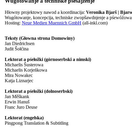
Wugótowanje a techniske pśesajźenje
Myto Domowiny
Myto za góspodaŕstwo
Serbski dudak
Hłowny projektowy nawod a koordinacija:
Veronika Bjarš | Bjars
Wó Serbach
Wugótowanje, koncepcija, techniske zwopšawdnjenje a pśewóźowa
Pśeglěd: Wó Serbach
Hosting:
Neue Medien Muennich GmbH
(all-inkl.com)
Stawizny
Serbska rěc
Teksty (Głowna strona Domowiny)
Imaterielne kulturne derbstwo
Jan Diedrichsen
Pšawniske zakłady
Judit Šołćina
Serbske lipowe łopjeno
Napšašowanje Łužyski monitor
Lektorat a pśełožki (górnoserbski a nimski)
Informacije a materialije
Michaelis Šusterowa
Pśeglěd: Informacije a materialije
Michaelis Korjeńkowa
Adresy a resursy
Mira Nowakec
Pśełožowanje
Katja Liznarjec
Dokumenty a medije
Publikacije
Lektorat a pśełožki (dolnoserbski)
Casnikaŕstwo
Jan Měškank
Pśeglěd: Casnikaŕstwo
Erwin Hanuš
Casnikaŕske zdźělenki
Franc Juro Deuse
Kontakt
Lektorat (engelska)
Pingpong Translation & Subtitling