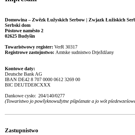
Nowosći
Domowina – Zwězk Łužyskich Serbow | Zwjazk Łužiskich Serbo
Stawizny
Serbski dom
Župy a cłonkojske towaristwa
Póstowe naměsto 2
Kontakt
02625 Budyšin
Meni
zacyniś
Towaristwowy register:
VerR 30317
Registrowe zastojnstwo:
Amtske sudnistwo Drježdźany
Start
Nowosći
Pśeglěd: Nowosći
Kontowe daty:
Zarědowanja
Deutsche Bank AG
Wupisanje źěłowych městnow
IBAN DE42 8 707 0000 0612 3269 00
Casnikaŕstwo
BIC DEUTDE8CXXX
Domowina
Pśeglěd: Domowina
Dankowe cysło: 204/140/0277
Stawizny
(Towaristwo jo powšyknowužytne pśipóznate a jo wót pśedewześow
Program
Cłonkojstwo
Pśeglěd: Cłonkojstwo
Naša struktura
Cłonk byś
Župy a cłonkojske towaristwa
Zastupnistwo
Pśeglěd: Župy a cłonkojske towaristwa