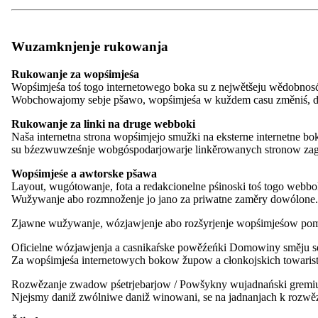
kontrast
pismo
Lažka rěc
Wuzamknjenje rukowanja
Rukowanje za wopśimjeśa
Wopśimjeśa toś togo internetowego boka su z nejwětšeju wědobno
Wobchowajomy sebje pšawo, wopśimjeśa w kuždem casu změniś, d
kontrast
pismo
Rukowanje za linki na druge webboki
Lažka rěc
Naša internetna strona wopśimjejo smužki na eksterne internetne 
su bźezwuwześnje wobgóspodarjowarje linkěrowanych stronow zagro
Wopśimjeśe a awtorske pšawa
24.04.27
Layout, wugótowanje, fota a redakcionelne pśinoski toś togo webbo
Zarědowanje
Wužywanje abo rozmnoženje jo jano za priwatne zaměry dowólone
24. głowna zgromaźina Domowiny
Zjawne wužywanje, wózjawjenje abo rozšyrjenje wopśimjeśow pom
Oficielne wózjawjenja a casnikaŕske powěźeńki Domowiny směju s
Cas:
Za wopśimjeśa internetowych bokow župow a cłonkojskich towaris
09:00h – 16:00h
Městno
Rozwězanje zwadow pśetrjebarjow / Powšykny wujadnański grem
na teritoriju župy „Handrij Zejler“, Wojerecy | In der Region des Re
Njejsmy daniž zwólniwe daniž winowani, se na jadnanjach k rozwě
Termin składowaś
Slědk