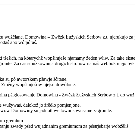
sću wuźěłane. Domowina – Zwězk Łužyskich Serbow z.t. njerukujo za
odaś abo wótpóraś.
boki tśeśich, na kótarychž wopśimjeśe njamamy žeden wliw. Za take e
nite. Za cas smužkowanja drugich stronow na naš webbok njejo był ž
ka su pó awtorskem pšawje šćitane.
. Změny wopśimjeśow njejsu dowólone.
ina pśigłosowanje Domowina - Zwězk Łužyskich Serbow z.t. do wužy
e wužywaś, dalokož jo žrědło pomjenjone.
twow Domowiny su jadnotliwe towaristwa same zagronite.
ium gremium
gionalverbands „Handrij Zejler“, Hoyerswerda
zanju zwady pśed wujadnanim gremiumom za pśetrjebarje wobźěliś.