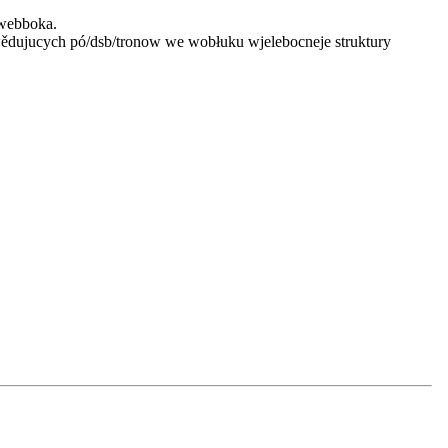
 webboka.
ědujucych pó/dsb/tronow we wobłuku wjelebocneje struktury