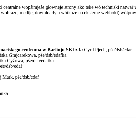
wó centralne wopśimjeśe głowneje strony ako teke wó techniski natwaŕ
, wobraze, medije, downloady a wótkaze na eksterne webboki) wótpow
maciskego centruma w Barlinju SKI z.t.:
Cyril Pjech, pśe/dsb/edaŕ
iska Grajcarekowa, pśe/dsb/edaŕka
ka Cyžowa, pśe/dsb/edaŕka
pśe/dsb/edaŕ
j Mark, pśe/dsb/edaŕ
anka
UŽYCA - LAUSITZ