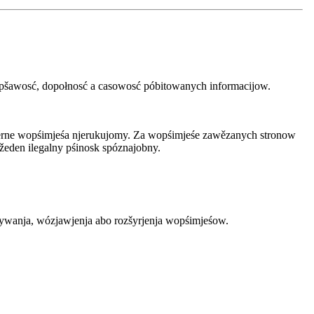
 pšawosć, dopołnosć a casowosć póbitowanych informacijow.
ksterne wopśimjeśa njerukujomy. Za wopśimjeśe zawězanych stronow
eden ilegalny pśinosk spóznajobny.
wanja, wózjawjenja abo rozšyrjenja wopśimjeśow.