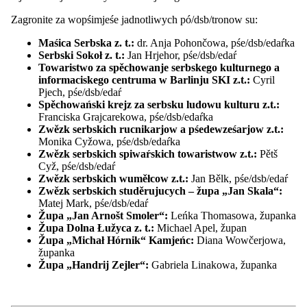
EUROPEADA
Mjazynarodny folklorny festiwal ŁUŽICA -
Zagronite za wopśimjeśe jadnotliwych pó/dsb/tronow su:
ŁUŽYCA - LAUSITZ
Wucesćenja
Maśica Serbska z. t.:
dr. Anja Pohončowa, pśe/dsb/edaŕka
Pśeglěd: Wucesćenja
Serbski Sokoł z. t.:
Jan Hrjehor, pśe/dsb/edaŕ
Myto Domowiny
Towaristwo za spěchowanje serbskego kulturnego a
Myto za góspodaŕstwo
informaciskego centruma w Barlinju SKI z.t.:
Cyril
Serbski dudak
Pjech, pśe/dsb/edaŕ
Wó Serbach
Spěchowański krejz za serbsku ludowu kulturu z.t.:
Pśeglěd: Wó Serbach
Franciska Grajcarekowa, pśe/dsb/edaŕka
Stawizny
Zwězk serbskich rucnikarjow a pśedewześarjow z.t.:
Serbska rěc
Monika Cyžowa, pśe/dsb/edaŕka
Imaterielne kulturne derbstwo
Zwězk serbskich spiwaŕskich towaristwow z.t.:
Pětš
Pšawniske zakłady
Cyž, pśe/dsb/edaŕ
Serbske lipowe łopjeno
Zwězk serbskich wuměłcow z.t.:
Jan Bělk, pśe/dsb/edaŕ
Napšašowanje Łužyski monitor
Zwězk serbskich studěrujucych – župa „Jan Skala“:
Informacije a materialije
Matej Mark, pśe/dsb/edaŕ
Pśeglěd: Informacije a materialije
Župa „Jan Arnošt Smoler“:
Leńka Thomasowa, županka
Adresy a resursy
Župa Dolna Łužyca z. t.:
Michael Apel, župan
Pśełožowanje
Župa „Michał Hórnik“ Kamjeńc:
Diana Wowčerjowa,
Dokumenty a medije
županka
Publikacije
Župa „Handrij Zejler“:
Gabriela Linakowa, županka
Casnikaŕstwo
Pśeglěd: Casnikaŕstwo
Casnikaŕske zdźělenki