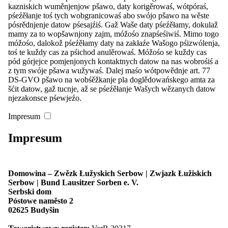
kazniskich wuměnjenjow pšawo, daty korigěrowaś, wótpóraś,
pśeźěłanje toś tych wobgranicowaś abo swójo pšawo na wěste
pósrědnjenje datow pśesajźiś. Gaž Waše daty pśeźěłamy, dokulaž
Nowosći
mamy za to wopšawnjony zajm, móžośo znapśeśiwiś. Mimo togo
Stawizny
móžośo, dalokož pśeźěłamy daty na zakłaźe Wašogo pśizwólenja,
Župy a cłonkojske towaristwa
toś te kuždy cas za pśichod anulěrowaś. Móžośo se kuždy cas
Kontakt
pód górjejce pomjenjonych kontaktnych datow na nas wobrośiś a
z tym swóje pšawa wužywaś. Dalej maśo wótpowědnje art. 77
Meni
zacyniś
DS-GVO pšawo na wobśěžkanje pla doglědowańskego amta za
šćit datow, gaž tucnje, až se pśeźěłanje Wašych wězanych datow
Start
njezakonsce pśewjeźo.
Nowosći
Pśeglěd: Nowosći
Impresum
Zarědowanja
Wupisanje źěłowych městnow
Impresum
Casnikaŕstwo
Domowina
Pśeglěd: Domowina
Stawizny
Program
Domowina – Zwězk Łužyskich Serbow | Zwjazk Łužiskich
Cłonkojstwo
Serbow | Bund Lausitzer Sorben e. V.
Pśeglěd: Cłonkojstwo
Serbski dom
Naša struktura
Póstowe naměsto 2
Cłonk byś
02625 Budyšin
Župy a cłonkojske towaristwa
Pśeglěd: Župy a cłonkojske towaristwa