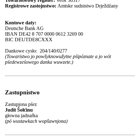
Towaristwowy register:
VerR 30317
Maśica Serbska
Registrowe zastojnstwo:
Amtske sudnistwo Drježdźany
Serbske młoźinske towaristwo PAWK
Serbske šulske towaristwo
Serbski Sokoł
Kontowe daty:
Serbski kulturny turizm
Deutsche Bank AG
Spěchowańske towaristwo za serbsku
IBAN DE42 8 707 0000 0612 3269 00
ludowu kulturu z.t.
BIC DEUTDE8CXXX
Towaristwo Cyrila a Metoda
SKI Barliń
Dankowe cysło: 204/140/0277
Towarišnosć za spěchowanje Serbskego
(Towaristwo jo powšyknowužytne pśipóznate a jo wót
ludowego ansambla
pśedewześowego danka wuwzete.)
Zwězk serbskich spiwaŕskich
towaristwow
Zwězk serbskich rucnikarjow a
pśedewześarjow
Zwězk serbskich studujucych
Zastupnistwo
Zwězk serbskich wuměłcow
Župa Jakub Lorenc-Zalěski
Zastupjona pśez
Župa Dolna Łuzyca
Judit Šołćinu
Župa "Handrij Zejler"
głowna jadnaŕka
Župa “Jan Arnošt Smoler”
(pó wustawkach wopšawnjona)
Župa "Michał Hórnik" Kamjenc
Asociěrowane cłonkojske towaristwa
Wjednistwo a gremije