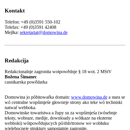
Pśeglěd: Wjednistwo a gremije
Głowna zgromaźina
Kontakt
Pśedsedaŕ
Zwězkowe pśedsedaŕstwo
Pśeglěd: Zwězkowe pśedsedaŕstwo
Telefon: +49 (0)3591 550-102
Cłonki Zwězkowego pśedsedaŕstwa
Telefax: +49 (0)3591 42408
Prezidium
Mejlka:
sekretariat@domowina.de
Wuběrki
Zastojnstwo
Pśeglěd: Zastojnstwo
Finance a IT
Referenty a projektowe managery
Redakcija
Regionalne powědaŕki
ZARI
Redakcionalnje zagronita wotpowědnje § 18 wot. 2 MStV
Mjeńšynowy sekretariat
Božena Šimanec
Rěcny centrum WITAJ
casnikarska powědarka
Serwisowy běrow
Naše nadawki
Pśeglěd: Naše nadawki
Domowina jo póbitowaŕka domain:
www.domowina.de
a stara se
Politiske źěło
wó centralne wopśimjeśe głowneje strony ako teke wó techniski
Wěda a kubłanje
natwaŕ webboka.
Projekty
Domowinske towaristwa a župy su za wopśimjeśa (wósebnje
Pśeglěd: Projekty
teksty, wobraze, medije, downloady a wótkaze na eksterne
Sotra.app
webboki) wótpowědujucych pó/dsb/tronow we wobłuku
Derbstwo Łužyce
wjelebocneje struktury samostatnje zagronite.