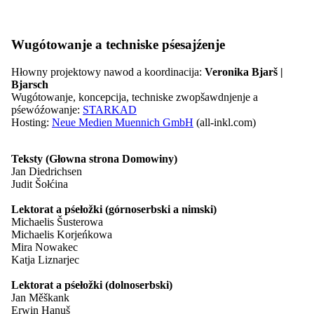
Kontakt
Wugótowanje a techniske pśesajźenje
kontrast
Hłowny projektowy nawod a koordinacija:
Veronika Bjarš |
pismo
Bjarsch
Lažka rěc
Wugótowanje, koncepcija, techniske zwopšawdnjenje a
pśewóźowanje:
STARKAD
Hosting:
Neue Medien Muennich GmbH
(all-inkl.com)
Teksty (Głowna strona Domowiny)
kontrast
Jan Diedrichsen
pismo
Judit Šołćina
Lažka rěc
Lektorat a pśełožki (górnoserbski a nimski)
Michaelis Šusterowa
Michaelis Korjeńkowa
03.07.2026
Mira Nowakec
Nowosć
Katja Liznarjec
Terminy 06.07. - 13.07.2026
Lektorat a pśełožki (dolnoserbski)
Jan Měškank
Erwin Hanuš
stejišćo Domowiny a tvbunt na Satkula beach-turje w