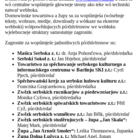
EUROPEADA
wó centralne wopśimjeśe głowneje strony ako teke wó techniski
Mjazynarodny folklorny festiwal ŁUŽICA -
natwaŕ webboka.
ŁUŽYCA - LAUSITZ
Domowinske towaristwa a župy su za wopśimjeśa (wósebnje
Wucesćenja
teksty, wobraze, medije, downloady a wótkaze na eksterne
Pśeglěd: Wucesćenja
webboki) wótpowědujucych pó/dsb/tronow we wobłuku
Myto Domowiny
wjelebocneje struktury samostatnje zagronite.
Myto za góspodaŕstwo
Serbski dudak
Zagronite za wopśimjeśe jadnotliwych pó/dsb/tronow su:
Wó Serbach
Pśeglěd: Wó Serbach
Maśica Serbska z. t.:
dr. Anja Pohončowa, pśe/dsb/edaŕka
Stawizny
Serbski Sokoł z. t.:
Jan Hrjehor, pśe/dsb/edaŕ
Serbska rěc
Towaristwo za spěchowanje serbskego kulturnego a
Imaterielne kulturne derbstwo
informaciskego centruma w Barlinju SKI z.t.:
Cyril
Pšawniske zakłady
Pjech, pśe/dsb/edaŕ
Serbske lipowe łopjeno
Spěchowański krejz za serbsku ludowu kulturu z.t.:
Napšašowanje Łužyski monitor
Franciska Grajcarekowa, pśe/dsb/edaŕka
Informacije a materialije
Zwězk serbskich rucnikarjow a pśedewześarjow z.t.:
Pśeglěd: Informacije a materialije
Monika Cyžowa, pśe/dsb/edaŕka
Adresy a resursy
Zwězk serbskich spiwaŕskich towaristwow z.t.:
Pětš
Pśełožowanje
Cyž, pśe/dsb/edaŕ
Dokumenty a medije
Zwězk serbskich wuměłcow z.t.:
Jan Bělk, pśe/dsb/edaŕ
Publikacije
Zwězk serbskich studěrujucych – župa „Jan Skala“:
Casnikaŕstwo
Matej Mark, pśe/dsb/edaŕ
Pśeglěd: Casnikaŕstwo
Župa „Jan Arnošt Smoler“:
Leńka Thomasowa, županka
Casnikaŕske zdźělenki
Župa Dolna Łužyca z. t.:
Michael Apel, župan