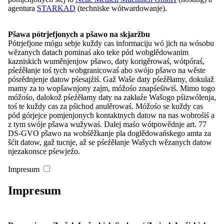
agentura
STARKAD
(techniske wótwardowanje).
Nowosći
Pšawa pótrjefjonych a pšawo na skjaržbu
Stawizny
Pótrjefjone mógu sebje kuždy cas informaciju wó jich na wósobu
Župy a cłonkojske towaristwa
wězanych datach pominaś ako teke pód wobglědowanim
Kontakt
kazniskich wuměnjenjow pšawo, daty korigěrowaś, wótpóraś,
pśeźěłanje toś tych wobgranicowaś abo swójo pšawo na wěste
Meni
zacyniś
pósrědnjenje datow pśesajźiś. Gaž Waše daty pśeźěłamy, dokulaž
mamy za to wopšawnjony zajm, móžośo znapśeśiwiś. Mimo togo
Start
móžośo, dalokož pśeźěłamy daty na zakłaźe Wašogo pśizwólenja,
Nowosći
toś te kuždy cas za pśichod anulěrowaś. Móžośo se kuždy cas
Pśeglěd: Nowosći
pód górjejce pomjenjonych kontaktnych datow na nas wobrośiś a
Zarědowanja
z tym swóje pšawa wužywaś. Dalej maśo wótpowědnje art. 77
Wupisanje źěłowych městnow
DS-GVO pšawo na wobśěžkanje pla doglědowańskego amta za
Casnikaŕstwo
šćit datow, gaž tucnje, až se pśeźěłanje Wašych wězanych datow
Domowina
njezakonsce pśewjeźo.
Pśeglěd: Domowina
Stawizny
Impresum
Program
Cłonkojstwo
Pśeglěd: Cłonkojstwo
Impresum
Naša struktura
Cłonk byś
Župy a cłonkojske towaristwa
Pśeglěd: Župy a cłonkojske towaristwa