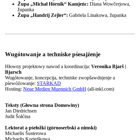
Kontakt
Župa „Michał Hórnik“ Kamjeńc:
Diana Wowčerjowa,
županka
Župa „Handrij Zejler“:
Gabriela Linakowa, županka
kontrast
pismo
Lažka rěc
Wugótowanje a techniske pśesajźenje
Hłowny projektowy nawod a koordinacija:
Veronika Bjarš |
Bjarsch
kontrast
Wugótowanje, koncepcija, techniske zwopšawdnjenje a
pismo
pśewóźowanje:
STARKAD
Lažka rěc
Hosting:
Neue Medien Muennich GmbH
(all-inkl.com)
Teksty (Głowna strona Domowiny)
26.06.2026
Jan Diedrichsen
Nowosć
Judit Šołćina
Terminy 29.06. - 05.07.2026
Lektorat a pśełožki (górnoserbski a nimski)
Michaelis Šusterowa
Michaelis Korjeńkowa
10.00 hodź.
Čěski wulkopósłanc Jiří Čistecký wopyta