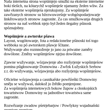
Naša internetna strona wopśimjejo smužki na eksterne internetne
boki tśeśich, na kótarychž wopśimjeśe njamamy žeden wliw. Za
take eksterne wopśimjeśa njerukujomy. Za wopśimjeśe
Delegowanja přez prezidij
zawězanych stronow su bźezwuwześnje wobgóspodarjowarje
linkěrowanych stronow zagronite. Za cas smužkowanja drugich
02.-05.07.2026
skupina čłonow Towarstwa Cyrila a Metoda
stronow na naš webbok njejo był žeden ilegalny pśinosk
wobdźěli so na Europasionje w St. Margarethen w Awstriskej
spóznajobny.
Wopśimjeśe a awtorske pšawa
Layout, wugótowanje, fota a redakcionelne pśinoski toś togo
webboka su pó awtorskem pšawje šćitane.
Wužywanje abo rozmnoženje jo jano za priwatne zaměry
dowólone. Změny wopśimjeśow njejsu dowólone.
Nowostki z Rěcnego centruma WITAJ
Zjawne wužywanje, wózjawjenje abo rozšyrjenje wopśimjeśow
Čitanska sowa 2 – Obersorbisch | Biosfera 8 – Obersorbisch
pomina pśigłosowanje Domowina - Zwězk Łužyskich Serbow
Nowonakład »Serbsce lochko« app – Obersorbisch
z.t. do wužywanja, wózjawjenja abo rozšyrjenja wopśimjeśow.
Oficielne wózjawjenja a casnikaŕske powěźeńki Domowiny
směju se wužywaś, dalokož jo žrědło pomjenjone.
Za wopśimjeśa internetowych bokow župow a cłonkojskich
Powěźenka ze župy Dolna Łužyca
towaristwow Domowiny su jadnotliwe towaristwa same
zagronite.
Domowina - župa Dolna Łužyca jo zgromadnje z redakciju
"Nowego Casnika" wuběźowanje wó nejrědnjejšy majski bom
Rozwězanje zwadow pśetrjebarjow / Powšykny wujadnański
zarědowała. Jury jo se zmakała dnja 19.06.2026 w Serbskem domje
gremium gremium