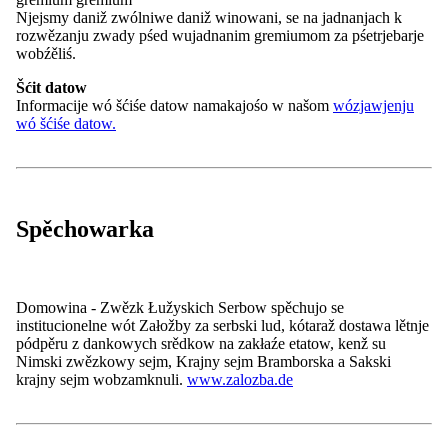
w Chóśebusu. Dogromady su se wobźělili 14 jsow. Wětšyna
Njejsmy daniž zwólniwe daniž winowani, se na jadnanjach k
pśinoskow jo se wótedała dwójorěcnje.
rozwězanju zwady pśed wujadnanim gremiumom za pśetrjebarje
wobźěliś.
Dobydnuli su:
1. městno: Janšojce
Šćit datow
2. městno: Turjej
Informacije wó šćiśe datow namakajośo w našom
wózjawjenju
3. městno: Kozle a Rogow
wó šćiśe datow.
Slědk
Kontakt
Nowosći
Zarědowanja
Spěchowarka
Casnikaŕstwo
info@domowina.de
Wokolnik:
Domowina - Zwězk Łužyskich Serbow spěchujo se
Pśizjaw se
institucionelne wót Załožby za serbski lud, kótaraž dostawa lětnje
Spěchowarka:
pódpěru z dankowych srědkow na zakłaźe etatow, kenž su
Nimski zwězkowy sejm, Krajny sejm Bramborska a Sakski
krajny sejm wobzamknuli.
www.zalozba.de
Impresum
Škit datow
Bźezbariernosć
Cookies