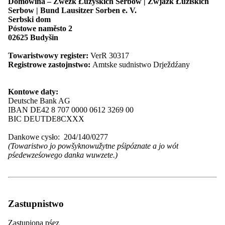
Domowina – Zwězk Łužyskich Serbow | Zwjazk Łužiskich
Maśica Serbska
Serbow | Bund Lausitzer Sorben e. V.
Serbske młoźinske towaristwo PAWK
Serbski dom
Serbske šulske towaristwo
Póstowe naměsto 2
Serbski Sokoł
02625 Budyšin
Serbski kulturny turizm
Spěchowańske towaristwo za serbsku
Towaristwowy register:
VerR 30317
ludowu kulturu z.t.
Registrowe zastojnstwo:
Amtske sudnistwo Drježdźany
Towaristwo Cyrila a Metoda
SKI Barliń
Towarišnosć za spěchowanje Serbskego
Kontowe daty:
ludowego ansambla
Deutsche Bank AG
Zwězk serbskich spiwaŕskich
IBAN DE42 8 707 0000 0612 3269 00
towaristwow
BIC DEUTDE8CXXX
Zwězk serbskich rucnikarjow a
pśedewześarjow
Dankowe cysło: 204/140/0277
Zwězk serbskich studujucych
(Towaristwo jo powšyknowužytne pśipóznate a jo wót
Zwězk serbskich wuměłcow
pśedewześowego danka wuwzete.)
Župa Jakub Lorenc-Zalěski
Župa Dolna Łuzyca
Župa "Handrij Zejler"
Župa “Jan Arnošt Smoler”
Župa "Michał Hórnik" Kamjenc
Zastupnistwo
Asociěrowane cłonkojske towaristwa
Wjednistwo a gremije
Zastupjona pśez