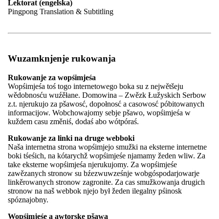
Lektorat (engelska)
Kontakt
Pingpong Translation & Subtitling
kontrast
pismo
Wuzamknjenje rukowanja
Lažka rěc
Rukowanje za wopśimjeśa
Wopśimjeśa toś togo internetowego boka su z nejwětšeju
wědobnosću wuźěłane. Domowina – Zwězk Łužyskich Serbow
z.t. njerukujo za pšawosć, dopołnosć a casowosć póbitowanych
informacijow. Wobchowajomy sebje pšawo, wopśimjeśa w
kontrast
kuždem casu změniś, dodaś abo wótpóraś.
pismo
Lažka rěc
Rukowanje za linki na druge webboki
Naša internetna strona wopśimjejo smužki na eksterne internetne
boki tśeśich, na kótarychž wopśimjeśe njamamy žeden wliw. Za
take eksterne wopśimjeśa njerukujomy. Za wopśimjeśe
03.06.2026
zawězanych stronow su bźezwuwześnje wobgóspodarjowarje
Casnikaŕstwo
linkěrowanych stronow zagronite. Za cas smužkowanja drugich
stronow na naš webbok njejo był žeden ilegalny pśinosk
Jubilej Jurja Brězana – projektoweju
Wužywamy wšake cookije na našom webboku. Wažne cookieje
spóznajobny.
dnjowu planowaneju
trjeba bok, aby wšykno pšawje funkcioněrowało. Dalšne cookieje
Wopśimjeśe a awtorske pšawa
pomagaju nam na pśikład, anonymne statistiki zestajaś, Waše