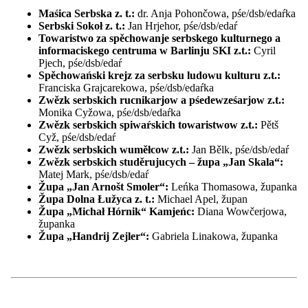
Pśeglěd: Wjednistwo a gremije
Głowna zgromaźina
Maśica Serbska z. t.:
dr. Anja Pohončowa, pśe/dsb/edaŕka
Pśedsedaŕ
Serbski Sokoł z. t.:
Jan Hrjehor, pśe/dsb/edaŕ
Zwězkowe pśedsedaŕstwo
Towaristwo za spěchowanje serbskego kulturnego a
Pśeglěd: Zwězkowe pśedsedaŕstwo
informaciskego centruma w Barlinju SKI z.t.:
Cyril
Cłonki Zwězkowego pśedsedaŕstwa
Pjech, pśe/dsb/edaŕ
Prezidium
Spěchowański krejz za serbsku ludowu kulturu z.t.:
Wuběrki
Franciska Grajcarekowa, pśe/dsb/edaŕka
Zastojnstwo
Zwězk serbskich rucnikarjow a pśedewześarjow z.t.:
Pśeglěd: Zastojnstwo
Monika Cyžowa, pśe/dsb/edaŕka
Finance a IT
Zwězk serbskich spiwaŕskich towaristwow z.t.:
Pětš
Referenty a projektowe managery
Cyž, pśe/dsb/edaŕ
Regionalne powědaŕki
Zwězk serbskich wuměłcow z.t.:
Jan Bělk, pśe/dsb/edaŕ
ZARI
Zwězk serbskich studěrujucych – župa „Jan Skala“:
Mjeńšynowy sekretariat
Matej Mark, pśe/dsb/edaŕ
Rěcny centrum WITAJ
Župa „Jan Arnošt Smoler“:
Leńka Thomasowa, županka
Serwisowy běrow
Župa Dolna Łužyca z. t.:
Michael Apel, župan
Naše nadawki
Župa „Michał Hórnik“ Kamjeńc:
Diana Wowčerjowa,
Pśeglěd: Naše nadawki
županka
Politiske źěło
Župa „Handrij Zejler“:
Gabriela Linakowa, županka
Wěda a kubłanje
Projekty
Pśeglěd: Projekty
Sotra.app
Derbstwo Łužyce