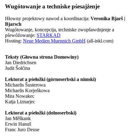
EUROPEADA
Wugótowanje a techniske pśesajźenje
Mjazynarodny folklorny festiwal ŁUŽICA -
ŁUŽYCA - LAUSITZ
Wucesćenja
Hłowny projektowy nawod a koordinacija:
Veronika Bjarš |
Pśeglěd: Wucesćenja
Bjarsch
Myto Domowiny
Wugótowanje, koncepcija, techniske zwopšawdnjenje a
Myto za góspodaŕstwo
pśewóźowanje:
STARKAD
Serbski dudak
Hosting:
Neue Medien Muennich GmbH
(all-inkl.com)
Wó Serbach
Pśeglěd: Wó Serbach
Teksty (Głowna strona Domowiny)
Stawizny
Jan Diedrichsen
Serbska rěc
Judit Šołćina
Imaterielne kulturne derbstwo
Pšawniske zakłady
Lektorat a pśełožki (górnoserbski a nimski)
Serbske lipowe łopjeno
Michaelis Šusterowa
Napšašowanje Łužyski monitor
Michaelis Korjeńkowa
Informacije a materialije
Mira Nowakec
Pśeglěd: Informacije a materialije
Katja Liznarjec
Adresy a resursy
Pśełožowanje
Lektorat a pśełožki (dolnoserbski)
Dokumenty a medije
Jan Měškank
Publikacije
Erwin Hanuš
Casnikaŕstwo
Franc Juro Deuse
Pśeglěd: Casnikaŕstwo
Casnikaŕske zdźělenki