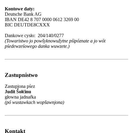
Kontowe daty:
Deutsche Bank AG
Nowosći
IBAN DE42 8 707 0000 0612 3269 00
Stawizny
BIC DEUTDE8CXXX
Župy a cłonkojske towaristwa
Kontakt
Dankowe cysło: 204/140/0277
(Towaristwo jo powšyknowužytne pśipóznate a jo wót
Meni
zacyniś
pśedewześowego danka wuwzete.)
Start
Nowosći
Pśeglěd: Nowosći
Zarědowanja
Wupisanje źěłowych městnow
Zastupnistwo
Casnikaŕstwo
Domowina
Zastupjona pśez
Pśeglěd: Domowina
Judit Šołćinu
Stawizny
głowna jadnaŕka
Program
(pó wustawkach wopšawnjona)
Cłonkojstwo
Pśeglěd: Cłonkojstwo
Naša struktura
Cłonk byś
Župy a cłonkojske towaristwa
Kontakt
Pśeglěd: Župy a cłonkojske towaristwa