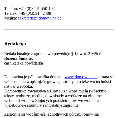
Maśica Serbska
Telefon: +49 (0)3591 550-102
Serbske młoźinske towaristwo PAWK
Telefax: +49 (0)3591 42408
Serbske šulske towaristwo
Mejlka:
sekretariat@domowina.de
Serbski Sokoł
Serbski kulturny turizm
Spěchowańske towaristwo za serbsku
ludowu kulturu z.t.
Towaristwo Cyrila a Metoda
SKI Barliń
Redakcija
Towarišnosć za spěchowanje Serbskego
ludowego ansambla
Redakcionalnje zagronita wotpowědnje § 18 wot. 2 MStV
Zwězk serbskich spiwaŕskich
Božena Šimanec
towaristwow
casnikarska powědarka
Zwězk serbskich rucnikarjow a
pśedewześarjow
Zwězk serbskich studujucych
Domowina jo póbitowaŕka domain:
www.domowina.de
a stara se
Zwězk serbskich wuměłcow
wó centralne wopśimjeśe głowneje strony ako teke wó techniski
Župa Jakub Lorenc-Zalěski
natwaŕ webboka.
Župa Dolna Łuzyca
Domowinske towaristwa a župy su za wopśimjeśa (wósebnje
Župa "Handrij Zejler"
teksty, wobraze, medije, downloady a wótkaze na eksterne
Župa “Jan Arnošt Smoler”
webboki) wótpowědujucych pó/dsb/tronow we wobłuku
Župa "Michał Hórnik" Kamjenc
wjelebocneje struktury samostatnje zagronite.
Asociěrowane cłonkojske towaristwa
Wjednistwo a gremije
Zagronite za wopśimjeśe jadnotliwych pó/dsb/tronow su: