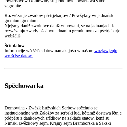
towaristwow Domowiny su jadnotliwe towaristwa same
2010
„Maśica Serbska – 130 Jahre Bestrebungen zum Erhalt d
zagronite.
Rozwězanje zwadow pśetrjebarjow / Powšykny wujadnański
2010 a
gremium gremium
2018
Njejsmy daniž zwólniwe daniž winowani, se na jadnanjach k
wustajeńcy k historiji Maśice Serbskeje (w Chóśebuzu)
rozwězanju zwady pśed wujadnanim gremiumom za pśetrjebarje
wobźěliś.
2021/2022
z pódpěru z Ministaŕstwom za wědomnosć, slěźenje a ku
Šćit datow
biblioteki sedleńskego ruma w Bramborskej
Informacije wó šćiśe datow namakajośo w našom
wózjawjenju
wó šćiśe datow.
Kontakt
Nowosći
Zarědowanja
Spěchowarka
Casnikaŕstwo
info@domowina.de
Wokolnik:
Domowina - Zwězk Łužyskich Serbow spěchujo se
Pśizjaw se
institucionelne wót Załožby za serbski lud, kótaraž dostawa lětnje
Spěchowarka:
pódpěru z dankowych srědkow na zakłaźe etatow, kenž su
Nimski zwězkowy sejm, Krajny sejm Bramborska a Sakski