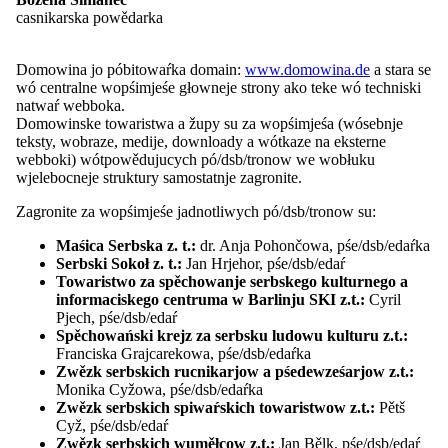
kalendaŕ "Pratyja", kenž se z lěta 1880 - z małymi a wětšymi
casnikarska powědarka
pśetergnjenjami - wudawa. Wón słuša źinsa k nejwěcej cytanym
knigłam w dolnoserbskej rěcy.
Swój historiski wjerašk jo měła Maśica pśi góźbje 50. jubileuma w
Domowina jo póbitowaŕka domain:
www.domowina.de
a stara se
lěśe 1930, wóswěśony ako spiwny a drastwiny swěźeń we
wó centralne wopśimjeśe głowneje strony ako teke wó techniski
Wětošowje. Jo to była manifestacija žywjeńskeje wóle słowjańskeje
natwaŕ webboka.
ludnosći z Dolneje a Górneje Łužyce. Ze zakazom Domowiny w
Domowinske towaristwa a župy su za wopśimjeśa (wósebnje
lěśe 1937, kótarejž jo Maśica wót załoženja 1912 pśisłušała, jo se
teksty, wobraze, medije, downloady a wótkaze na eksterne
jeje statkownosć skóńcyła.
webboki) wótpowědujucych pó/dsb/tronow we wobłuku
Pó drugej swětowej wójnje su nowozałožone institucije pśewzeli
wjelebocneje struktury samostatnje zagronite.
nadawk towaristwa. Pó politiskem pśewrośenju jo se zglucyło,
źěłabnosć Maśice Serbskeje w lěśe 1993 zasej wótžywiś. Źinsa wiźi
Zagronite za wopśimjeśe jadnotliwych pó/dsb/tronow su:
wóna swój nadawk na pólu kulturneje historije a wobogaśijo
serbske wědomnostne a kulturne žywjenje w Dolnej Łužycy ze
Maśica Serbska z. t.:
dr. Anja Pohončowa, pśe/dsb/edaŕka
zarědowanjami a publikacijami.
Serbski Sokoł z. t.:
Jan Hrjehor, pśe/dsb/edaŕ
Towaristwo za spěchowanje serbskego kulturnego a
Cytaj dalej
mjenjej
informaciskego centruma w Barlinju SKI z.t.:
Cyril
Pjech, pśe/dsb/edaŕ
Spěchowański krejz za serbsku ludowu kulturu z.t.:
Lisćina pśedsedarjow
Franciska Grajcarekowa, pśe/dsb/edaŕka
Zwězk serbskich rucnikarjow a pśedewześarjow z.t.:
Monika Cyžowa, pśe/dsb/edaŕka
Zwězk serbskich spiwaŕskich towaristwow z.t.:
Pětš
Cyž, pśe/dsb/edaŕ
1880 – 1898
Jan Bjedrich Tešnaŕ
Zwězk serbskich wuměłcow z.t.:
Jan Bělk, pśe/dsb/edaŕ