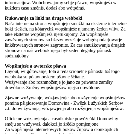
informacijow. Wobchowajomy sebje pšawo, wopśimjeśa w
10.8.1930
wóswěsśenje 50-lětnego wobstaśa Maśice Serbskeje we
kuždem casu změniś, dodaś abo wótpóraś.
Rukowanje za linki na druge webboki
30.8.1930
Maśicna peticija na šulske zastojnstwo w Frankobroźe 
Naša internetna strona wopśimjejo smužki na eksterne internetne
boki tśeśich, na kótarychž wopśimjeśe njamamy žeden wliw. Za
take eksterne wopśimjeśa njerukujomy. Za wopśimjeśe
zawězanych stronow su bźezwuwześnje wobgóspodarjowarje
1933/36
Maśica Serbska wjeźo ako „wědomnostne towaristwo serb
linkěrowanych stronow zagronite. Za cas smužkowanja drugich
stronow na naš webbok njejo był žeden ilegalny pśinosk
spóznajobny.
měrc 1937
zakaz Domowiny a wšyknych jej pśisłušajucych towaristw
Wopśimjeśe a awtorske pšawa
Layout, wugótowanje, fota a redakcionelne pśinoski toś togo
15.8.1945
pšosba na sowjetsku komandanturu w Chóśebuzu wó dow
webboka su pó awtorskem pšawje šćitane.
Wužywanje abo rozmnoženje jo jano za priwatne zaměry
dowólone. Změny wopśimjeśow njejsu dowólone.
13.5.1993
nowozałoženje dolnoserbskego wótźělenja Maśice Serb
Zjawne wužywanje, wózjawjenje abo rozšyrjenje wopśimjeśow
pomina pśigłosowanje Domowina - Zwězk Łužyskich Serbow
z.t. do wužywanja, wózjawjenja abo rozšyrjenja wopśimjeśow.
1994/2001
Kolokwiji stawizniskeje sekcije Maśice gromaźe z dol
„Pšawa za Dolnych Serbow a jich zwopšawdnjenje w Br
Oficielne wózjawjenja a casnikaŕske powěźeńki Domowiny
směju se wužywaś, dalokož jo žrědło pomjenjone.
Za wopśimjeśa internetowych bokow župow a cłonkojskich