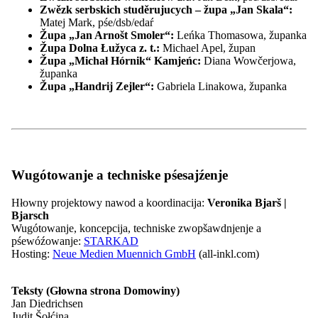
Zwězk serbskich studěrujucych – župa „Jan Skala“:
Matej Mark, pśe/dsb/edaŕ
1899 – 1913
Měto Korjeńk
Župa „Jan Arnošt Smoler“:
Leńka Thomasowa, županka
Župa Dolna Łužyca z. t.:
Michael Apel, župan
Župa „Michał Hórnik“ Kamjeńc:
Diana Wowčerjowa,
1913 – 1933
Wylem Fryco Nowy
županka
Župa „Handrij Zejler“:
Gabriela Linakowa, županka
1933 – 1936/37
Bogumił Šwjela
1993 – 2006
Měto Pernak
Wugótowanje a techniske pśesajźenje
wot 2006
dr. Pětš Šurman
Hłowny projektowy nawod a koordinacija:
Veronika Bjarš |
Bjarsch
Wugótowanje, koncepcija, techniske zwopšawdnjenje a
pśewóźowanje:
STARKAD
Chronika
Hosting:
Neue Medien Muennich GmbH
(all-inkl.com)
Teksty (Głowna strona Domowiny)
27.5.1880
załožeńska zgromaźina dolnoserbskego wótźělenja Maśi
Jan Diedrichsen
Judit Šołćina