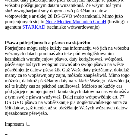
Sekcija stawizny
wósobu póśěgujucym datam wuzamknuś. Ze wšymi toś tymi
Sekcija literatura, wuměłstwo a wukraj
słužbywugbarjami smy dogrona wó pśeźěłanju datow
Sekcija ludowěda a muzejownistwo
wótpowědnje ar-tiklej 28 DS-GVO wót-zamknuli. Mimo južo
Sekcija muzika
pomjenjonych stej to
Neue Medien Muennich GmbH
(hosting) a
Dolnoserbska rěcna komisija
agentura
STARKAD
(techniske wótwardowanje).
Górnoserbska rěcna komisija
Pomnikowy wuběrk
Pšawa pótrjefjonych a pšawo na skjaržbu
Projekty
Pótrjefjone mógu sebje kuždy cas informaciju wó jich na wósobu
Pśeglěd: Projekty
wězanych datach pominaś ako teke pód wobglědowanim
Maśicne myta
kazniskich wuměnjenjow pšawo, daty korigěrowaś, wótpóraś,
Pśeglěd: Maśicne myta
pśeźěłanje toś tych wobgranicowaś abo swójo pšawo na wěste
Myto Bogumiła Šwjele
pósrědnjenje datow pśesajźiś. Gaž Waše daty pśeźěłamy, dokulaž
Myto Michała Hórnika
mamy za to wopšawnjony zajm, móžośo znapśeśiwiś. Mimo togo
Myto Arnošta Muki
móžośo, dalokož pśeźěłamy daty na zakłaźe Wašogo pśizwólenja,
Mudrjej z Maśicu
toś te kuždy cas za pśichod anulěrowaś. Móžośo se kuždy cas
Dokóńcone projekty
pód górjejce pomjenjonych kontaktnych datow na nas wobrośiś a
Pśeglěd: Dokóńcone projekty
z tym swóje pšawa wužywaś. Dalej maśo wótpowědnje art. 77
Serbska hymna
DS-GVO pšawo na wobśěžkanje pla doglědowańskego amta za
Serbski medijowy paket
šćit datow, gaž tucnje, až se pśeźěłanje Wašych wězanych datow
Medije a materialije
njezakonsce pśewjeźo.
Pśeglěd: Medije a materialije
Publikacije
Impresum
Pśednoski na głownych zgromaźinach
Maśicna akademija