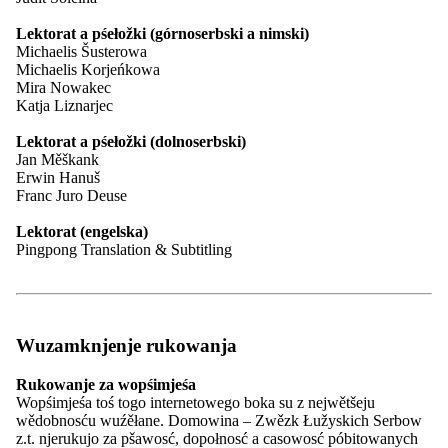
28.10.1880
załoženje wuběrka za pódpěranje serbskich studěrujucyc
Lektorat a pśełožki (górnoserbski a nimski)
Michaelis Šusterowa
Michaelis Korjeńkowa
Mira Nowakec
1893-1906
pódpěrowanje wót studentow organizěrowanych spiwn
Katja Liznarjec
Lektorat a pśełožki (dolnoserbski)
1904–1908
procowanje filologiskeje sekcije Maśice Serbskeje wó d
Jan Měškank
Erwin Hanuš
Franc Juro Deuse
29.9.1905
swěźeń k 25-lětnemu jubileumoju Maśice Serbskeje w 
Lektorat (engelska)
Pingpong Translation & Subtitling
13.10.1912
załoženje Domowiny we Wórjejcach; Maśica pśistupijo 
1921
pśiwześe nowych statutow a zapisanje do towaristwowego
Wuzamknjenje rukowanja
Rukowanje za wopśimjeśa
1928
Maśica dostanjo w filiali Serbskeje ludoweje banki w C
Wopśimjeśa toś togo internetowego boka su z nejwětšeju
wědobnosću wuźěłane. Domowina – Zwězk Łužyskich Serbow
z.t. njerukujo za pšawosć, dopołnosć a casowosć póbitowanych