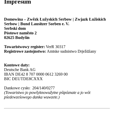
Spominanja
Impresum
175 lět Maśica Serbska
Wobraze
Źěłowe materialije
Aktualnosći
Domowina – Zwězk Łužyskich Serbow | Zwjazk Łužiskich
Kontakt
Serbow | Bund Lausitzer Sorben e. V.
Serbski dom
Póstowe naměsto 2
02625 Budyšin
kontrast
Towaristwowy register:
VerR 30317
pismo
Registrowe zastojnstwo:
Amtske sudnistwo Drježdźany
Lažka rěc
Kontowe daty:
Deutsche Bank AG
IBAN DE42 8 707 0000 0612 3269 00
BIC DEUTDE8CXXX
kontrast
pismo
Dankowe cysło: 204/140/0277
Lažka rěc
(Towaristwo jo powšyknowužytne pśipóznate a jo wót
pśedewześowego danka wuwzete.)