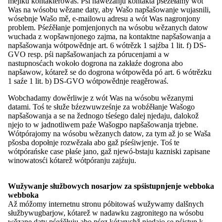
mejlku kontaktěrowaś. Pśi nawězanju kontakta pśeźěłamy wót
na głowny bok Domowiny
Was na wósobu wězane daty, aby Wašo napšašowanje wujasnili,
wósebnje Wašo mě, e-mailowu adresu a wót Was nagronjony
problem. Pśeźěłanje pomjenjonych na wósobu wězanych datow
Wó nas
wuchada z wopšawnjonego zajma, na kontaktne napšašowanja a
Projekty
napšašowanja wótpowědnje art. 6 wótrězk 1 sajźba 1 lit. f) DS-
Medije a materialije
GVO resp. pśi napšašowanjach za pórucenjami a w
Aktualnosći
nastupnosćach wokoło dogrona na zakłaźe dogrona abo
Kontakt
napšawow, kótarež se do dogrona wótpowěda pó art. 6 wótrězku
1 saźe 1 lit. b) DS-GVO wótpowědnje reagěrowaś.
Meni
zacyniś
Wobchadamy dowěrliwje z wót Was na wósobu wězanymi
Start
datami. Toś te słuže bźezwuwześnje za wobźěłanje Wašogo
Wó nas
napšašowanja a se na žednogo tśeśego dalej njedaju, dalokož
Pśeglěd: Wó nas
njejo to w jadnotliwem paźe Wašogpo napšašowanja trjebne.
Chronika
Wótpórajomy na wósobu wězanych datow, za tym až jo se Waša
Pśedsedaŕstwo
pšosba dopołnje rozwězała abo gaž pśeśiwjenje. Toś te
Cłonkojstwo a wustawki
wótpórańske case płaśe jano, gaž njewó-bstaju kazniski zapisane
Fonds Salowskego
winowatosći kótarež wótpóranju zajźuju.
Dolnoserbske wótźělenje – Maśica Serbska
Pśeglěd: Dolnoserbske wótźělenje – Maśica
Serbska
Wužywanje słužbowych nosarjow za spśistupnjenje webboka
Historiski pśeglěd
webboka
Přednoški
Až móžomy internetnu stronu póbitowaś wužywamy dalšnych
Sekcije a komisije
słužbywugbarjow, kótarež w nadawku zagronitego na wósobu
Pśeglěd: Sekcije a komisije
wězane daty pśeźěłuju abo pśez kótarychž njedajo se pśistup k